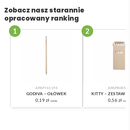
Zobacz nasz starannie
opracowany ranking
APAP761194
APAP808502
GODIVA – OŁÓWEK
KITTY – ZESTAW 6
0,19
zł
0,56
zł
netto
netto