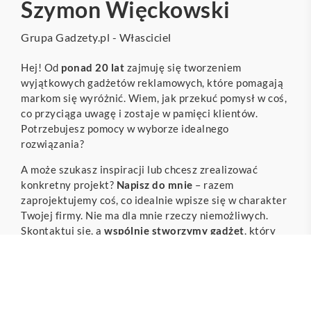
Szymon Więckowski
Grupa Gadzety.pl - Własciciel
Hej! Od
ponad 20 lat
zajmuję się tworzeniem
wyjątkowych gadżetów reklamowych, które pomagają
markom się wyróżnić. Wiem, jak przekuć pomysł w coś,
co przyciąga uwagę i zostaje w pamięci klientów.
Potrzebujesz pomocy w wyborze idealnego
rozwiązania?
A może szukasz inspiracji lub chcesz zrealizować
konkretny projekt?
Napisz do mnie
– razem
zaprojektujemy coś, co idealnie wpisze się w charakter
Twojej firmy. Nie ma dla mnie rzeczy niemożliwych.
Skontaktuj się, a
wspólnie stworzymy gadżet
, który
zrobi wrażenie na każdym!
NAPISZ DO MNIE