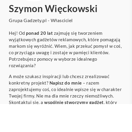
Szymon Więckowski
Grupa Gadzety.pl - Własciciel
Hej! Od
ponad 20 lat
zajmuję się tworzeniem
wyjątkowych gadżetów reklamowych, które pomagają
markom się wyróżnić. Wiem, jak przekuć pomysł w coś,
co przyciąga uwagę i zostaje w pamięci klientów.
Potrzebujesz pomocy w wyborze idealnego
rozwiązania?
A może szukasz inspiracji lub chcesz zrealizować
konkretny projekt?
Napisz do mnie
– razem
zaprojektujemy coś, co idealnie wpisze się w charakter
Twojej firmy. Nie ma dla mnie rzeczy niemożliwych.
Skontaktuj się, a
wspólnie stworzymy gadżet
, który
zrobi wrażenie na każdym!
NAPISZ DO MNIE