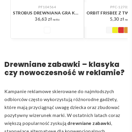
PF104564
PFC-127029
STROBUS DREWNIANA GRA KÓŁKO I KRZYŻYK
36,63
zł
5,30
zł
netto
netto
Drewniane zabawki – klasyka
czy nowoczesność w reklamie?
Kampanie reklamowe skierowane do najmłodszych
odbiorców często wykorzystują różnorodne gadżety,
które mają przyciągnąć uwagę dziecka oraz zbudować
pozytywny wizerunek marki. W ostatnich latach coraz
większą popularność zyskują
drewniane zabawki
,
stanowiące alternatywę dla konwencjonalnych