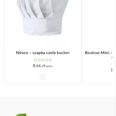
Nilson – czapka szefa kuchni
Boohoo Mini – 
dl
8,66
zł
netto
1,