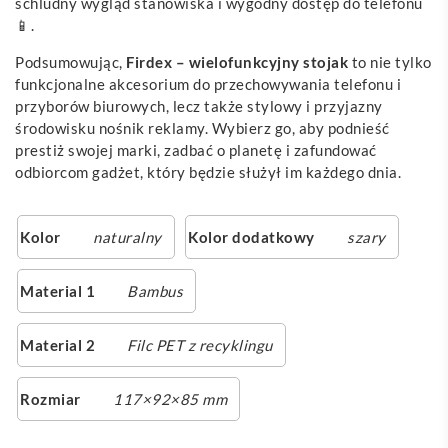
schludny wygląd stanowiska i wygodny dostęp do telefonu
📱.
Podsumowując,
Firdex – wielofunkcyjny stojak
to nie tylko
funkcjonalne akcesorium do przechowywania telefonu i
przyborów biurowych, lecz także stylowy i przyjazny
środowisku nośnik reklamy. Wybierz go, aby podnieść
prestiż swojej marki, zadbać o planetę i zafundować
odbiorcom gadżet, który będzie służył im każdego dnia.
Kolor
naturalny
Kolor dodatkowy
szary
Material 1
Bambus
Material 2
Filc PET z recyklingu
Rozmiar
117×92×85 mm