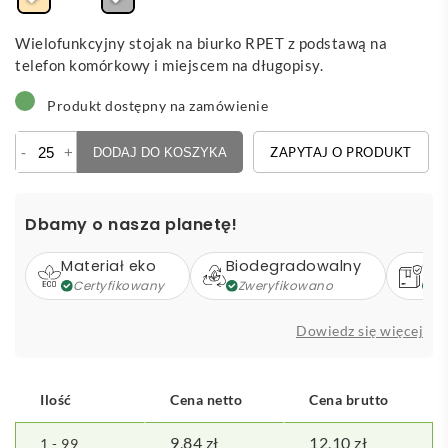
Wielofunkcyjny stojak na biurko RPET z podstawą na
telefon komórkowy i miejscem na długopisy.
Produkt dostępny na zamówienie
ilość
-
+
ZAPYTAJ O PRODUKT
DODAJ DO KOSZYKA
Firdex
-
wielofunkcyjny
Dbamy o nasza planetę!
stojak
Materiał eko
Biodegradowalny
Op
Certyfikowany
Zweryfikowano
Z
Dowiedz się więcej
Ilość
Cena netto
Cena brutto
9,84
zł
12,10
zł
1 - 99