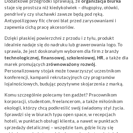
Dodatkowe przegródki sprawiają, że
organizacja biurka
staje się prostsza niż kiedykolwiek – długopisy, ołówki,
pendrive’y czy słuchawki zawsze będą pod ręką.
Antypoślizgowy filc chroni blat przed zarysowaniami i
zapewnia cichą pracę akcesoriów.
Dzięki płaskiej powierzchni z przodu i z tyłu, produkt
idealnie nadaje się do nadruku lub grawerowania logo. To
sprawia, że jest doskonałym wyborem dla firm z branży
technologicznej, finansowej, szkoleniowej, HR
, a także dla
marek promujących
zrównoważony rozwój
.
Personalizowany stojak może towarzyszyć uczestnikom
konferencji, kampanii rekrutacyjnych czy programów
lojalnościowych, budując pozytywne skojarzenia z marką.
Komu szczególnie polecamy ten gadżet? Pracownikom
korporacji, studentom, freelancerom, a także miłośnikom
ekologii, którzy chcą podkreślić swój świadomy styl życia.
Sprawdzi się w biurach typu open space, w recepcjach
hoteli, w punktach obsługi klienta, a nawet w punktach
sprzedaży detalicznej – wszędzie tam, gdzie liczy się