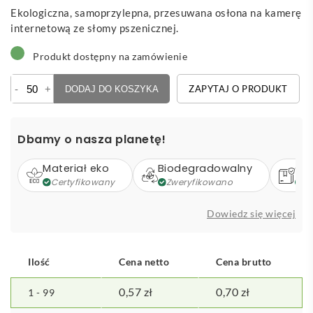
Ekologiczna, samoprzylepna, przesuwana osłona na kamerę
internetową ze słomy pszenicznej.
Produkt dostępny na zamówienie
ilość
-
+
ZAPYTAJ O PRODUKT
DODAJ DO KOSZYKA
Fildon
-
osłona
Dbamy o nasza planetę!
na
kamerę
Materiał eko
Biodegradowalny
Op
Certyfikowany
Zweryfikowano
Z
Dowiedz się więcej
Ilość
Cena netto
Cena brutto
0,57
zł
0,70
zł
1 - 99