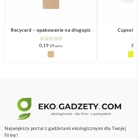
Recycard – opakowanie na długopis
Cupsol –
0,19
zł
8,
netto
Największy portal z gadżetami ekologicznymi dla Twojej
firmy!