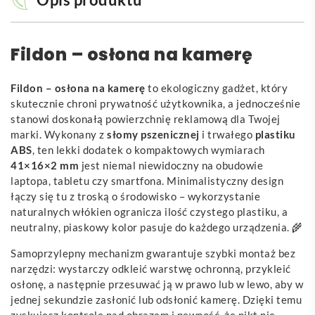
Fildon – osłona na kamerę
Fildon – osłona na kamerę
to ekologiczny gadżet, który
skutecznie chroni prywatność użytkownika, a jednocześnie
stanowi doskonałą powierzchnię reklamową dla Twojej
marki. Wykonany z
słomy pszenicznej
i trwałego
plastiku
ABS
, ten lekki dodatek o kompaktowych wymiarach
41×16×2 mm
jest niemal niewidoczny na obudowie
laptopa, tabletu czy smartfona. Minimalistyczny design
łączy się tu z troską o środowisko – wykorzystanie
naturalnych włókien ogranicza ilość czystego plastiku, a
neutralny, piaskowy kolor pasuje do każdego urządzenia. 🌾
Samoprzylepny mechanizm gwarantuje szybki montaż bez
narzędzi: wystarczy odkleić warstwę ochronną, przykleić
osłonę, a następnie przesuwać ją w prawo lub w lewo, aby w
jednej sekundzie zasłonić lub odsłonić kamerę. Dzięki temu
zyskujesz kontrolę nad obrazem i pewność, że nikt nie