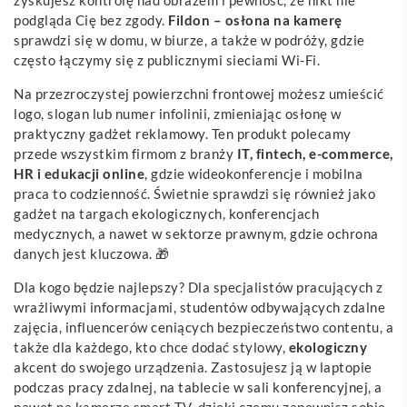
podgląda Cię bez zgody.
Fildon – osłona na kamerę
sprawdzi się w domu, w biurze, a także w podróży, gdzie
często łączymy się z publicznymi sieciami Wi-Fi.
Na przezroczystej powierzchni frontowej możesz umieścić
logo, slogan lub numer infolinii, zmieniając osłonę w
praktyczny gadżet reklamowy. Ten produkt polecamy
przede wszystkim firmom z branży
IT, fintech, e-commerce,
HR i edukacji online
, gdzie wideokonferencje i mobilna
praca to codzienność. Świetnie sprawdzi się również jako
gadżet na targach ekologicznych, konferencjach
medycznych, a nawet w sektorze prawnym, gdzie ochrona
danych jest kluczowa. 🎁
Dla kogo będzie najlepszy? Dla specjalistów pracujących z
wrażliwymi informacjami, studentów odbywających zdalne
zajęcia, influencerów ceniących bezpieczeństwo contentu, a
także dla każdego, kto chce dodać stylowy,
ekologiczny
akcent do swojego urządzenia. Zastosujesz ją w laptopie
podczas pracy zdalnej, na tablecie w sali konferencyjnej, a
nawet na kamerze smart TV, dzięki czemu zapewnisz sobie