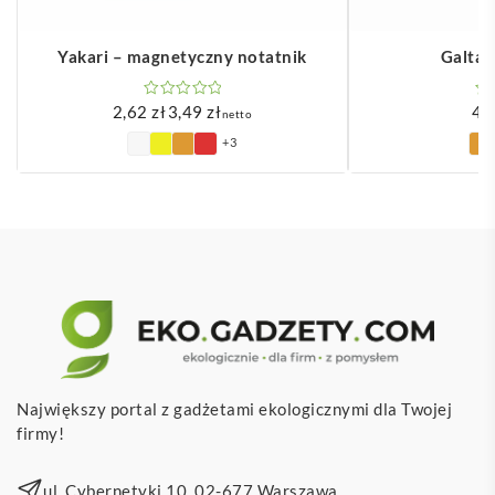
Yakari – magnetyczny notatnik
Galtax
2,62
zł
3,49
zł
4,
netto
Zakres
+3
cen:
od
2,62 zł
do
3,49 zł
Największy portal z gadżetami ekologicznymi dla Twojej
firmy!
ul. Cybernetyki 10, 02-677 Warszawa