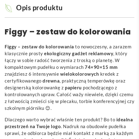
Opis produktu
Figgy – zestaw do kolorowania
Figgy – zestaw do kolorowania
to nowoczesny, a zarazem
klasycznie prosty
ekologiczny gadżet reklamowy
, który
łączy w sobie radość tworzenia z troską o planetę. W
kompaktowym pudełku o wymiarach
74×90×15 mm
znajdziesz 6 intensywnie
wielokolorowych
kredek z
certyfikowanego
drewna
, praktyczną temperówkę oraz
designerską kolorowankę z
papieru
pochodzącego z
kontrolowanych upraw. Całość waży niewiele, dzięki czemu
z łatwością zmieści się w plecaku, torbie konferencyjnej czy
szkolnym piórniku 😊.
Dlaczego warto wybrać właśnie ten produkt? Bo to
idealna
przestrzeń na Twoje logo
. Nadruk na obudowie pudełka
sprawi, że odbiorca będzie miał kontakt z marką za każdym