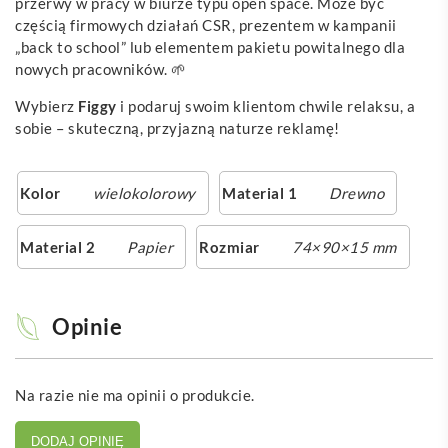
przerwy w pracy w biurze typu open space. Może być
częścią firmowych działań CSR, prezentem w kampanii
„back to school” lub elementem pakietu powitalnego dla
nowych pracowników. 🌱
Wybierz
Figgy
i podaruj swoim klientom chwile relaksu, a
sobie – skuteczną, przyjazną naturze reklamę!
Kolor
wielokolorowy
Material 1
Drewno
Material 2
Papier
Rozmiar
74×90×15 mm
Opinie
Na razie nie ma opinii o produkcie.
DODAJ OPINIĘ