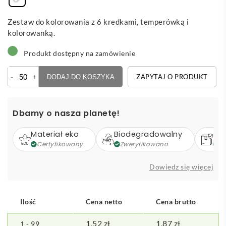
Zestaw do kolorowania z 6 kredkami, temperówką i
kolorowanką.
Produkt dostępny na zamówienie
ilość
-
+
ZAPYTAJ O PRODUKT
DODAJ DO KOSZYKA
Figgy
-
zestaw
Dbamy o nasza planetę!
do
kolorowania
Materiał eko
Biodegradowalny
Op
Certyfikowany
Zweryfikowano
Z
Dowiedz się więcej
Ilość
Cena netto
Cena brutto
1,52
zł
1,87
zł
1 - 99