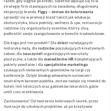
razem, gdy sięgnie po kredki. Świetnie wpisuje się to w
strategię firm stawiających na świadomą, długotrwałą
ekspozycję brandu.
Figgy – zestaw do kolorowania
sprawdzi się w promocji branż takich jak edukacja,
ekoturystyka, biura podróży, wellness & spa, restauracje
rodzinne czy organizatorzy eventów, którzy chcą
podkreślić swoje zaangażowanie w kwestie środowiskowe.
Dla kogo jest ten produkt? Dla
dzieci
rozwijających
motorykę małą, dla
rodziców
poszukujących kreatywnych
zabaw, dla
nauczycieli
organizujących warsztaty
plastyczne, a także dla
menedżerów HR
kompletujących
pakiety powitalne i dla
specjalistów marketingu
szukających niebanalnych upominków na targi czy
konferencje. Dzięki biodegradowalnym surowcom i
neutralnym barwom pudełka, zestaw nadaje się również do
hoteli, linii lotniczych oraz gabinetów lekarskich, gdzie
umili czas oczekiwania.
Zastosowania? Od tworzenia kolorowych laurek, przez
ilustracje do szkolnych projektów, aż po kreatywne