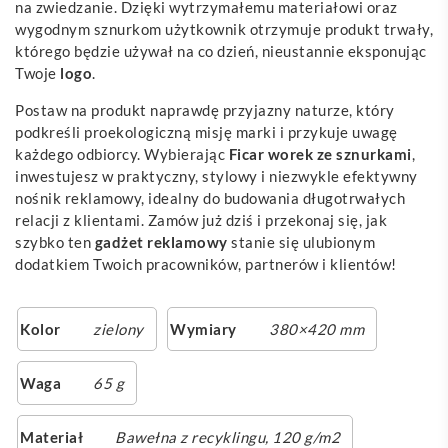
na zwiedzanie. Dzięki wytrzymałemu materiałowi oraz
wygodnym sznurkom użytkownik otrzymuje produkt trwały,
którego będzie używał na co dzień, nieustannie eksponując
Twoje
logo
.
Postaw na produkt naprawdę przyjazny naturze, który
podkreśli proekologiczną misję marki i przykuje uwagę
każdego odbiorcy. Wybierając
Ficar worek ze sznurkami
,
inwestujesz w praktyczny, stylowy i niezwykle efektywny
nośnik reklamowy, idealny do budowania długotrwałych
relacji z klientami. Zamów już dziś i przekonaj się, jak
szybko ten
gadżet reklamowy
stanie się ulubionym
dodatkiem Twoich pracowników, partnerów i klientów!
Kolor
zielony
Wymiary
380×420 mm
Waga
65 g
Materiał
Bawełna z recyklingu, 120 g/m2