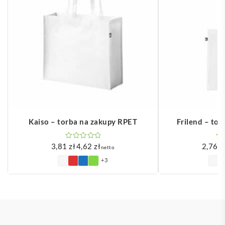
Kaiso – torba na zakupy RPET
Frilend – to
3,81
zł
4,62
zł
2,76
z
netto
Zakres
+3
cen:
od
3,81 zł
do
4,62 zł