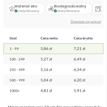
Materiał eko
Biodegradowalny
Op
Certyfikowany
Zweryfikowano
Z
Dowiedz się więcej
Ilość
Cena netto
Cena brutto
5,86
zł
7,21
zł
1 - 99
5,27
zł
6,49
zł
100 - 249
5,16
zł
6,34
zł
250 - 499
5,04
zł
6,20
zł
500 - 999
4,81
zł
5,91
zł
1000+