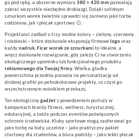
go pod ręką, a obszerne wymiary
380 × 420 mm
pozwalają
zabrać wszystkie niezbędne drobiazgi. Dzięki solidnym
sznurkom worek świetnie sprawdzi się zarówno jako torba
codzienna, jak i plecak sportowy 🙂.
Projektanci zadbali o trzy modne kolory – zielony, czerwony
i niebieski – które doskonale eksponują firmowe
logo
oraz
każdy
nadruk
.
Ficar worek ze sznurkami
to idealne, a
wręcz doskonałe rozwiązanie, gdy zależy Ci na stworzeniu
ekologicznego upominku lub funkcjonalnego produktu
reklamowego
dla Twojej firmy
. Wielka, gładka
powierzchnia przednia pozwala na personalizację od
drobnej grafiki po pełnokolorowe projekty, co czyni go
wszechstronnym nośnikiem przekazu.
Ten ekologiczny
gadżet
z powodzeniem posłuży w
kampaniach branży fitness, wellness, turystycznej,
edukacyjnej, a także podczas eventów poświęconych
ochronie środowiska. Kluby sportowe mogą zaoferować go
jako torbę na buty, uczelnie – jako praktyczny pakiet
startowy dla studentów, a biura podróży – jako lekki plecak