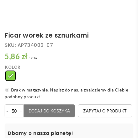
Ficar worek ze sznurkami
SKU:
AP734006-07
5,86 zł
netto
KOLOR
Brak w magazynie. Napisz do nas, a znajdziemy dla Ciebie
podobny produkt!
ilość
-
+
ZAPYTAJ O PRODUKT
DODAJ DO KOSZYKA
Ficar
worek
ze
Dbamy o nasza planetę!
sznurkami