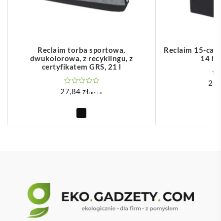
Reclaim torba sportowa,
Reclaim 15-calo
dwukolorowa, z recyklingu, z
14 l z
certyfikatem GRS, 21 l
29
27,84
zł
netto