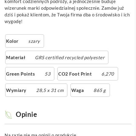
komfort codziennych podróży, a jednocześnie buduje
wizerunek marki odpowiedzialnej społecznie. Zamów już
dziś i pokaż klientom, że Twoja firma dba o środowisko i ich
wygodę!
Kolor
szary
Materiał
GRS certified recycled polyester
Green Points
53
CO2 Foot Print
6,270
Wymiary
28,5 x 31 cm
Waga
865 g
Opinie
Na razie nie ma opinii o produkcie.