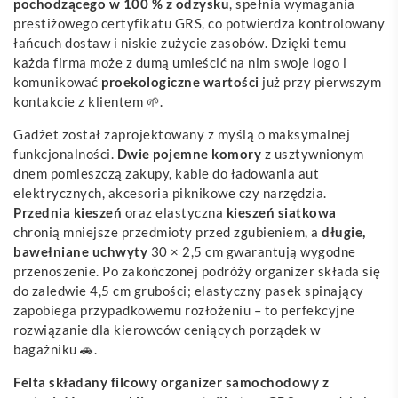
pochodzącego w 100 % z odzysku
, spełnia wymagania
prestiżowego certyfikatu GRS, co potwierdza kontrolowany
łańcuch dostaw i niskie zużycie zasobów. Dzięki temu
każda firma może z dumą umieścić na nim swoje logo i
komunikować
proekologiczne wartości
już przy pierwszym
kontakcie z klientem 🌱.
Gadżet został zaprojektowany z myślą o maksymalnej
funkcjonalności.
Dwie pojemne komory
z usztywnionym
dnem pomieszczą zakupy, kable do ładowania aut
elektrycznych, akcesoria piknikowe czy narzędzia.
Przednia kieszeń
oraz elastyczna
kieszeń siatkowa
chronią mniejsze przedmioty przed zgubieniem, a
długie,
bawełniane uchwyty
30 × 2,5 cm gwarantują wygodne
przenoszenie. Po zakończonej podróży organizer składa się
do zaledwie 4,5 cm grubości; elastyczny pasek spinający
zapobiega przypadkowemu rozłożeniu – to perfekcyjne
rozwiązanie dla kierowców ceniących porządek w
bagażniku 🚗.
Felta składany filcowy organizer samochodowy z