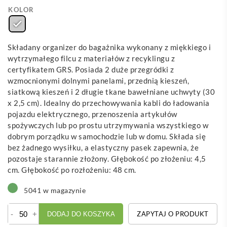
KOLOR
Składany organizer do bagażnika wykonany z miękkiego i
wytrzymałego filcu z materiałów z recyklingu z
certyfikatem GRS. Posiada 2 duże przegródki z
wzmocnionymi dolnymi panelami, przednią kieszeń,
siatkową kieszeń i 2 długie tkane bawełniane uchwyty (30
x 2,5 cm). Idealny do przechowywania kabli do ładowania
pojazdu elektrycznego, przenoszenia artykułów
spożywczych lub po prostu utrzymywania wszystkiego w
dobrym porządku w samochodzie lub w domu. Składa się
bez żadnego wysiłku, a elastyczny pasek zapewnia, że
pozostaje starannie złożony. Głębokość po złożeniu: 4,5
cm. Głębokość po rozłożeniu: 48 cm.
5041 w magazynie
ilość
-
+
ZAPYTAJ O PRODUKT
DODAJ DO KOSZYKA
Felta