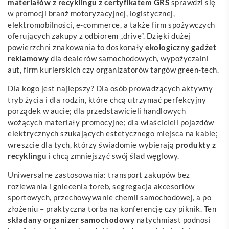
materiałów z recyklingu z certyfikatem GRS
sprawdzi się
w promocji branż motoryzacyjnej, logistycznej,
elektromobilności, e-commerce, a także firm spożywczych
oferujących zakupy z odbiorem „drive”. Dzięki dużej
powierzchni znakowania to doskonały
ekologiczny gadżet
reklamowy
dla dealerów samochodowych, wypożyczalni
aut, firm kurierskich czy organizatorów targów green-tech.
Dla kogo jest najlepszy? Dla osób prowadzących aktywny
tryb życia i dla rodzin, które chcą utrzymać perfekcyjny
porządek w aucie; dla przedstawicieli handlowych
wożących materiały promocyjne; dla właścicieli pojazdów
elektrycznych szukających estetycznego miejsca na kable;
wreszcie dla tych, którzy świadomie wybierają
produkty z
recyklingu
i chcą zmniejszyć swój ślad węglowy.
Uniwersalne zastosowania: transport zakupów bez
rozlewania i gniecenia toreb, segregacja akcesoriów
sportowych, przechowywanie chemii samochodowej, a po
złożeniu – praktyczna torba na konferencję czy piknik. Ten
składany organizer samochodowy
natychmiast podnosi