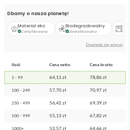
składany
filcowy
Dbamy o nasza planetę!
organizer
samochodowy
Materiał eko
Biodegradowalny
Op
z
Certyfikowany
Zweryfikowano
Z
materiałów
z
Dowiedz się więcej
recyklingu
z
certyfikatem
Ilość
Cena netto
Cena brutto
GRS
64,11
zł
78,86
zł
1 - 99
57,70
zł
70,97
zł
100 - 249
56,42
zł
69,39
zł
250 - 499
55,13
zł
67,82
zł
500 - 999
52,57
zł
64,66
zł
1000+