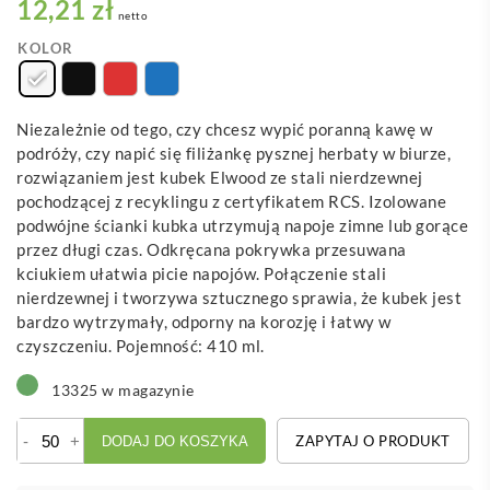
12,21 zł
netto
KOLOR
Niezależnie od tego, czy chcesz wypić poranną kawę w
podróży, czy napić się filiżankę pysznej herbaty w biurze,
rozwiązaniem jest kubek Elwood ze stali nierdzewnej
pochodzącej z recyklingu z certyfikatem RCS. Izolowane
podwójne ścianki kubka utrzymują napoje zimne lub gorące
przez długi czas. Odkręcana pokrywka przesuwana
kciukiem ułatwia picie napojów. Połączenie stali
nierdzewnej i tworzywa sztucznego sprawia, że kubek jest
bardzo wytrzymały, odporny na korozję i łatwy w
czyszczeniu. Pojemność: 410 ml.
13325 w magazynie
ilość
-
+
ZAPYTAJ O PRODUKT
DODAJ DO KOSZYKA
Elwood
izolowany