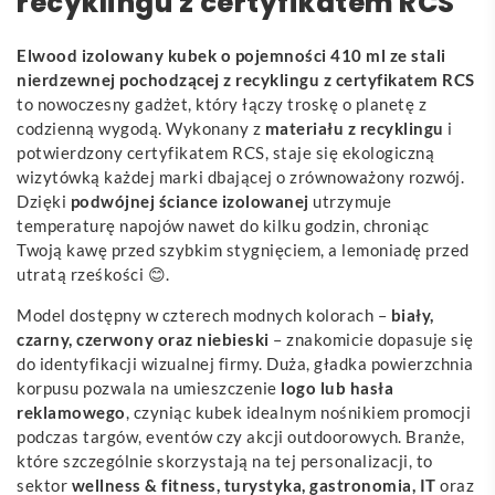
recyklingu z certyfikatem RCS
Elwood izolowany kubek o pojemności 410 ml ze stali
nierdzewnej pochodzącej z recyklingu z certyfikatem RCS
to nowoczesny gadżet, który łączy troskę o planetę z
codzienną wygodą. Wykonany z
materiału z recyklingu
i
potwierdzony certyfikatem RCS, staje się ekologiczną
wizytówką każdej marki dbającej o zrównoważony rozwój.
Dzięki
podwójnej ściance izolowanej
utrzymuje
temperaturę napojów nawet do kilku godzin, chroniąc
Twoją kawę przed szybkim stygnięciem, a lemoniadę przed
utratą rześkości 😊.
Model dostępny w czterech modnych kolorach –
biały,
czarny, czerwony oraz niebieski
– znakomicie dopasuje się
do identyfikacji wizualnej firmy. Duża, gładka powierzchnia
korpusu pozwala na umieszczenie
logo lub hasła
reklamowego
, czyniąc kubek idealnym nośnikiem promocji
podczas targów, eventów czy akcji outdoorowych. Branże,
które szczególnie skorzystają na tej personalizacji, to
sektor
wellness & fitness, turystyka, gastronomia, IT
oraz