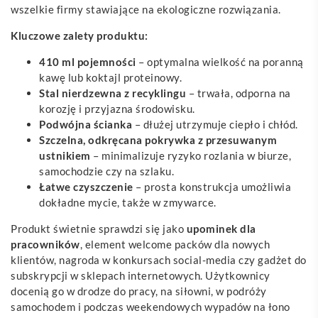
wszelkie firmy stawiające na ekologiczne rozwiązania.
Kluczowe zalety produktu:
410 ml pojemności
– optymalna wielkość na poranną
kawę lub koktajl proteinowy.
Stal nierdzewna z recyklingu
– trwała, odporna na
korozję i przyjazna środowisku.
Podwójna ścianka
– dłużej utrzymuje ciepło i chłód.
Szczelna, odkręcana pokrywka z przesuwanym
ustnikiem
– minimalizuje ryzyko rozlania w biurze,
samochodzie czy na szlaku.
Łatwe czyszczenie
– prosta konstrukcja umożliwia
dokładne mycie, także w zmywarce.
Produkt świetnie sprawdzi się jako
upominek dla
pracowników
, element welcome packów dla nowych
klientów, nagroda w konkursach social-media czy gadżet do
subskrypcji w sklepach internetowych. Użytkownicy
docenią go w drodze do pracy, na siłowni, w podróży
samochodem i podczas weekendowych wypadów na łono