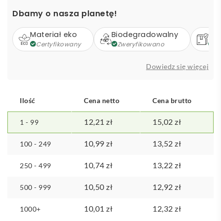
kubek
Dbamy o nasza planetę!
o
pojemności
Materiał eko
Biodegradowalny
Op
410
Certyfikowany
Zweryfikowano
Z
ml
ze
Dowiedz się więcej
stali
nierdzewnej
pochodzącej
Ilość
Cena netto
Cena brutto
z
recyklingu
12,21
zł
15,02
zł
1 - 99
z
certyfikatem
10,99
zł
13,52
zł
100 - 249
RCS
10,74
zł
13,22
zł
250 - 499
10,50
zł
12,92
zł
500 - 999
10,01
zł
12,32
zł
1000+