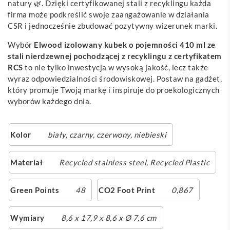
natury 🌿. Dzięki certyfikowanej stali z recyklingu każda
firma może podkreślić swoje zaangażowanie w działania
CSR i jednocześnie zbudować pozytywny wizerunek marki.
Wybór
Elwood izolowany kubek o pojemności 410 ml ze
stali nierdzewnej pochodzącej z recyklingu z certyfikatem
RCS
to nie tylko inwestycja w wysoką jakość, lecz także
wyraz odpowiedzialności środowiskowej. Postaw na gadżet,
który promuje Twoją markę i inspiruje do proekologicznych
wyborów każdego dnia.
Kolor
biały
,
czarny
,
czerwony
,
niebieski
Materiał
Recycled stainless steel, Recycled Plastic
Green Points
48
CO2 Foot Print
0,867
Wymiary
8,6 x 17,9 x 8,6 x Ø 7,6 cm