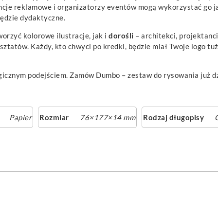
encje reklamowe i organizatorzy eventów mogą wykorzystać go j
zędzie dydaktyczne.
worzyć kolorowe ilustracje, jak i
dorośli
– architekci, projektanci
tatów. Każdy, kto chwyci po kredki, będzie miał Twoje logo tuż
ogicznym podejściem. Zamów Dumbo – zestaw do rysowania już dzi
Papier
Rozmiar
76×177×14 mm
Rodzaj długopisy