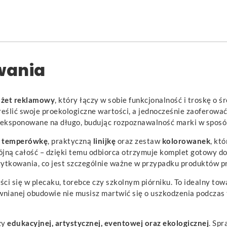
wania
dżet reklamowy
, który łączy w sobie funkcjonalność i troskę o
dkreślić swoje proekologiczne wartości, a jednocześnie zaofero
wyeksponowane na długo, budując rozpoznawalność marki w sposób
ą
temperówkę
, praktyczną
linijkę
oraz zestaw
kolorowanek
, kt
jną całość – dzięki temu odbiorca otrzymuje komplet gotowy do
żytkowania, co jest szczególnie ważne w przypadku produktów pr
ci się w plecaku, torebce czy szkolnym piórniku. To idealny tow
wnianej obudowie nie musisz martwić się o uszkodzenia podczas
ży
edukacyjnej, artystycznej, eventowej oraz ekologicznej
. Spr