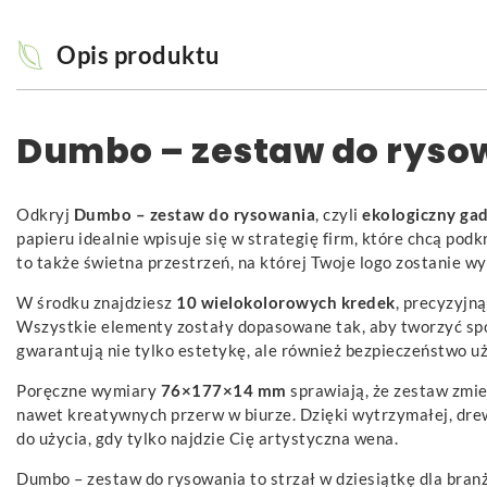
Opis produktu
Dumbo – zestaw do ryso
Odkryj
Dumbo – zestaw do rysowania
, czyli
ekologiczny ga
papieru idealnie wpisuje się w strategię firm, które chcą po
to także świetna przestrzeń, na której Twoje logo zostanie 
W środku znajdziesz
10 wielokolorowych kredek
, precyzyjn
Wszystkie elementy zostały dopasowane tak, aby tworzyć spó
gwarantują nie tylko estetykę, ale również bezpieczeństwo u
Poręczne wymiary
76×177×14 mm
sprawiają, że zestaw zmieś
nawet kreatywnych przerw w biurze. Dzięki wytrzymałej, dre
do użycia, gdy tylko najdzie Cię artystyczna wena.
Dumbo – zestaw do rysowania to strzał w dziesiątkę dla bran