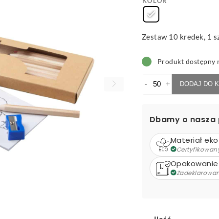
KOLOR
Zestaw 10 kredek, 1 sz
Produkt dostępny 
ilość
-
+
DODAJ DO 
Dumbo
-
zestaw
Dbamy o nasza 
do
rysowania
Materiał eko
Certyfikowan
Opakowanie
Zadeklarowa
Ilość