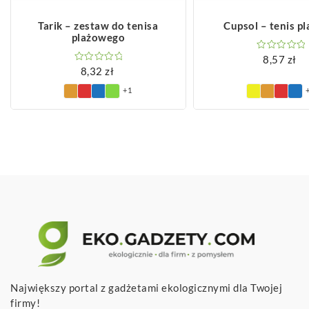
ZOBACZ WIĘCEJ
ZOBACZ WIĘCEJ
Tarik – zestaw do tenisa
Cupsol – tenis p
plażowego
8,57
zł
8,32
zł
+1
Największy portal z gadżetami ekologicznymi dla Twojej
firmy!