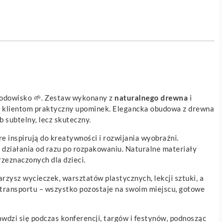
 środowisko 🌱. Zestaw wykonany z
naturalnego drewna
i
wać klientom praktyczny upominek. Elegancka obudowa z drewna
 subtelny, lecz skuteczny.
óre inspirują do kreatywności i rozwijania wyobraźni.
 działania od razu po rozpakowaniu. Naturalne materiały
zeznaczonych dla dzieci.
arzysz wycieczek, warsztatów plastycznych, lekcji sztuki, a
 transportu – wszystko pozostaje na swoim miejscu, gotowe
awdzi się podczas konferencji, targów i festynów, podnosząc