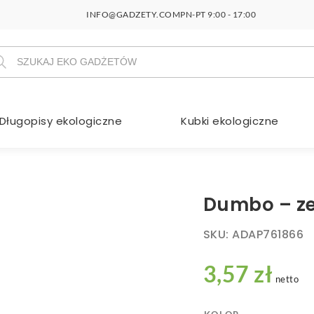
INFO@GADZETY.COM
PN-PT 9:00 - 17:00
szukiwarka
duktów
Długopisy ekologiczne
Kubki ekologiczne
Dumbo – ze
SKU:
ADAP761866
3,57 zł
netto