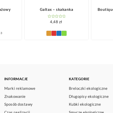
ZOBACZ WIĘCEJ
Z
lażowy
Galtax – skakanka
Boutiqu
4,48
zł
+3
INFORMACJE
KATEGORIE
Marki reklamowe
Breloczki ekologiczne
Znakowanie
Długopisy ekologiczne
Sposób dostawy
Kubki ekologiczne
Czas realizacji
Smycze ekologiczne