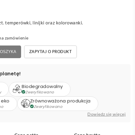
t. temperówki, linijki oraz kolorowanki.
na zamówienie
ZAPYTAJ O PRODUKT
KOSZYKA
planetę!
Biodegradowalny
y
Zweryfikowano
 eko
Zrównoważona produkcja
no
Zweryfikowano
Dowiedz się więcej
Cena netto
Cena brutto