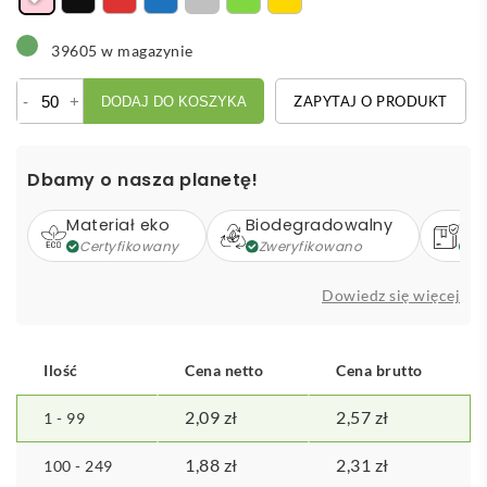
39605 w magazynie
ilość
-
+
ZAPYTAJ O PRODUKT
DODAJ DO KOSZYKA
Darkly
Tap
długopis
Dbamy o nasza planetę!
dotykowy
Materiał eko
Biodegradowalny
Op
Certyfikowany
Zweryfikowano
Z
Dowiedz się więcej
Ilość
Cena netto
Cena brutto
2,09
zł
2,57
zł
1 - 99
1,88
zł
2,31
zł
100 - 249