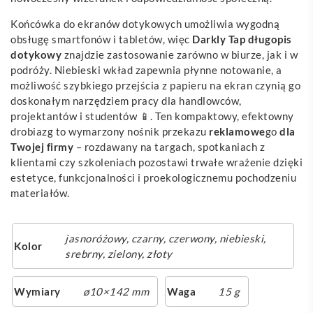
Końcówka do ekranów dotykowych umożliwia wygodną
obsługę smartfonów i tabletów, więc
Darkly Tap długopis
dotykowy
znajdzie zastosowanie zarówno w biurze, jak i w
podróży. Niebieski wkład zapewnia płynne notowanie, a
możliwość szybkiego przejścia z papieru na ekran czynią go
doskonałym narzędziem pracy dla handlowców,
projektantów i studentów 📱. Ten kompaktowy, efektowny
drobiazg to wymarzony nośnik przekazu
reklamowe
go
dla
Twojej firmy
– rozdawany na targach, spotkaniach z
klientami czy szkoleniach pozostawi trwałe wrażenie dzięki
estetyce, funkcjonalności i proekologicznemu pochodzeniu
materiałów.
jasnoróżowy
,
czarny
,
czerwony
,
niebieski
,
Kolor
srebrny
,
zielony
,
złoty
Wymiary
ø10×142 mm
Waga
15 g