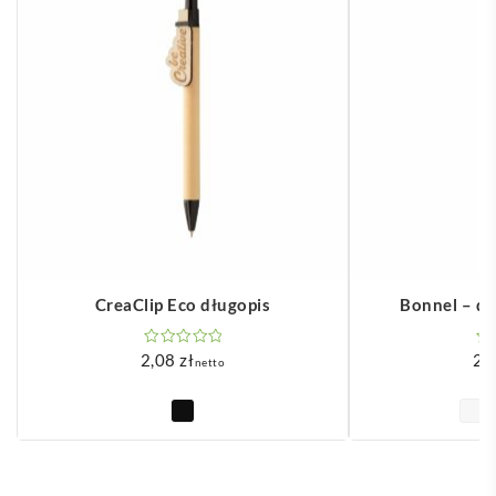
CreaClip Eco długopis
Bonnel – d
2,08
zł
2,
netto