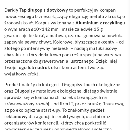
Darkly Tap długopis dotykowy
to perfekcyjny kompan
nowoczesnego biznesu, łączący elegancję metalu z troską o
środowisko 🌱. Korpus wykonany z
Aluminium z recyklingu
o wymiarach ø10×142 mm i masie zaledwie 15 g
gwarantuje lekkość, a matowa, czarna, gumowana powłoka
zapewnia pewny chwyt. Kolorowe, błyszczące akcenty – od
złotego po intensywny niebieski – nadają mu luksusowy
charakter, który dodatkowo podkreśla specjalna warstwa
przeznaczona do grawerowania lustrzanego. Dzięki niej
Twoje
logo
lub
nadruk
olśni kontrastem, tworząc
wyjątkowy efekt.
Produkt należy do kategorii Długopisy touch ekologiczne
oraz Długopisy metalowe ekologiczne, dlatego świetnie
sprawdzi się w kampaniach marek stawiających na
zrównoważony rozwój – od firm IT, przez branżę finansową,
aż po ekologiczne start-upy. To znakomity
gadżet
reklamowy
dla agencji interaktywnych, uczelni oraz
organizatorów konferencji, którzy chcą podkreślić
nowoczesny wizerunek i odpowiedzialność społeczną.