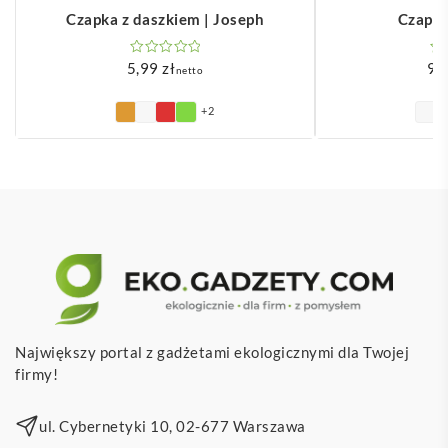
Czapka z daszkiem | Joseph
Czapka
5,99
zł
9,
netto
+2
Największy portal z gadżetami ekologicznymi dla Twojej
firmy!
ul. Cybernetyki 10, 02-677 Warszawa