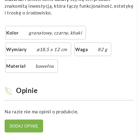
znakomitą inwestycją, która łączy funkcjonalność, estetykę
i troskę o środowisko.
Kolor
granatowy
,
czarny
,
khaki
Wymiary
ø18,5 x 12 cm
Waga
82 g
Materiał
bawełna
Opinie
Na razie nie ma opinii o produkcie.
DODAJ OPINIĘ