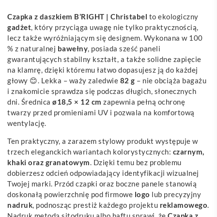
Czapka z daszkiem B’RIGHT | Christabel
to ekologiczny
gadżet
, który przyciąga uwagę nie tylko praktycznością,
lecz także wyróżniającym się designem. Wykonana w 100
% z naturalnej
bawełny
, posiada sześć paneli
gwarantujących stabilny kształt, a także solidne zapięcie
na klamrę, dzięki któremu łatwo dopasujesz ją do każdej
głowy 😊. Lekka – waży zaledwie
82 g
– nie obciąża bagażu
i znakomicie sprawdza się podczas długich, słonecznych
dni. Średnica
ø18,5 × 12 cm
zapewnia pełną ochronę
twarzy przed promieniami UV i pozwala na komfortową
wentylację.
Ten praktyczny, a zarazem stylowy produkt występuje w
trzech eleganckich wariantach kolorystycznych:
czarnym,
khaki oraz granatowym
. Dzięki temu bez problemu
dobierzesz odcień odpowiadający identyfikacji wizualnej
Twojej marki. Przód czapki oraz boczne panele stanowią
doskonałą powierzchnię pod firmowe
logo
lub precyzyjny
nadruk
, podnosząc prestiż każdego projektu
reklamowego
.
Nadruk metodą sitodruku albo haftu sprawi, że
Czapka z