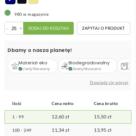
980 w magazynie
ilość
-
+
ZAPYTAJ O PRODUKT
DODAJ DO KOSZYKA
Czapka
z
daszkiem
Dbamy o nasza planetę!
B'RIGHT
|
Materiał eko
Biodegradowalny
Op
Christabel
Certyfikowany
Zweryfikowano
Z
Dowiedz się więcej
Ilość
Cena netto
Cena brutto
12,60
zł
15,50
zł
1 - 99
11,34
zł
13,95
zł
100 - 249