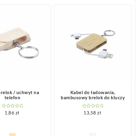
OBACZ WIĘCEJ
ZOBACZ WIĘCEJ
brelok / uchwyt na
Kabel do ładowania,
telefon
bambusowy brelok do kluczy
1,86
zł
13,58
zł