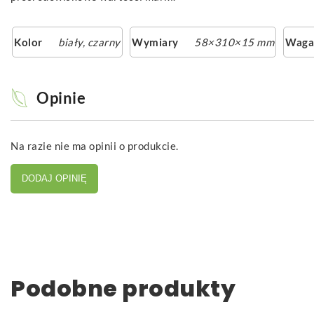
Kolor
biały
,
czarny
Wymiary
58×310×15 mm
Waga
Opinie
Na razie nie ma opinii o produkcie.
DODAJ OPINIĘ
Podobne produkty