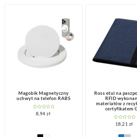
ZOBACZ WIĘCEJ
ZOBACZ WIĘCEJ
Magobik Magnetyczny
Ross etui na paszp
uchwyt na telefon RABS
RFID wykonan
materiałów z recyk
certyfikatem 
8,94
zł
18,21
zł