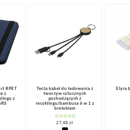
ZOBACZ WIĘCEJ
Z
ort RPET
Tecta kabel do ładowania z
Elyra 
e z
tworzyw sztucznych
lingu z
pochodzących z
GRS
recyklingu/bambusa 6 w 1 z
brelokiem
27,48
zł