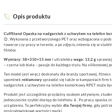
Opis produktu
CuffStand Opaska na nadgarstek z uchwytem na telefon 
😊. Wykonana z przetworzonego PET oraz wzbogacona o podst
rowerze czy pracy w terenie, a po zdjęciu zmienia się w stab
filmów.
Wymiary: 58×310×15 mm
i ultralekka
waga: 13,2 g
sprawiają
– czarna lub biała – pasuje do każdego stylu. Na silikonowej
Ten model jest wręcz doskonały dla branży sportowej, fitnes
upominek
reklamowy
sprawdzi się także w kampaniach firm t
nadgarstek z uchwytem na telefon komórkowy RPET może być 
Produkt jest szczególnie przydatny osobom aktywnym, stude
jednocześnie szybki dostęp do telefonu 📱. Po pracy opaska 
urządzenia. To perfekcyjny wybór
dla Twojej firmy
, gdy potrz
prośrodowiskowe wartości marki.