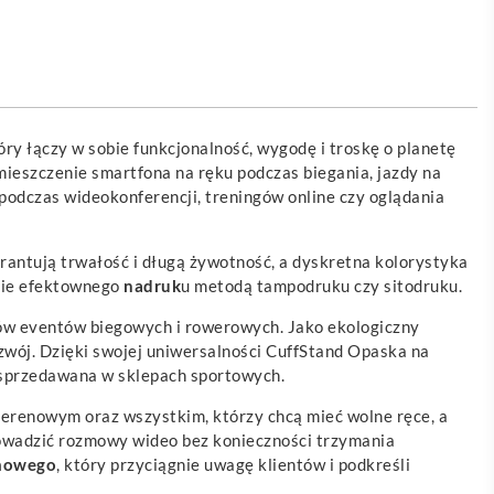
tóry łączy w sobie funkcjonalność, wygodę i troskę o planetę
eszczenie smartfona na ręku podczas biegania, jazdy na
 podczas wideokonferencji, treningów online czy oglądania
arantują trwałość i długą żywotność, a dyskretna kolorystyka
enie efektownego
nadruk
u metodą tampodruku czy sitodruku.
orów eventów biegowych i rowerowych. Jako ekologiczny
wój. Dzięki swojej uniwersalności CuffStand Opaska na
sprzedawana w sklepach sportowych.
erenowym oraz wszystkim, którzy chcą mieć wolne ręce, a
prowadzić rozmowy wideo bez konieczności trzymania
mowego
, który przyciągnie uwagę klientów i podkreśli