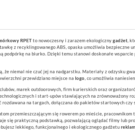
komórkowy RPET
to nowoczesny i zarazem ekologiczny
gadżet
, k
awkę z recyklingowanego ABS, opaska umożliwia bezpieczne umi
ilną podpórkę na biurko. Dzięki temu stanowi doskonałe wsparcie
, że niemal nie czuć jej na nadgarstku. Materiały z odzysku gw
 powierzchni przewidziano miejsce na
logo
, co umożliwia naniesi
s clubów, marek outdoorowych, firm kurierskich oraz organizat
echnologicznych i start-upów stawiających na zrównoważony roz
rozdawana na targach, dołączana do pakietów startowych czy 
ntom przemieszczającym się rowerem po mieście, pracownikom t
staje się praktyczną podstawką, pozwalającą oglądać filmy lub 
ebujesz lekkiego, funkcjonalnego i ekologicznego gadżetu
rekla