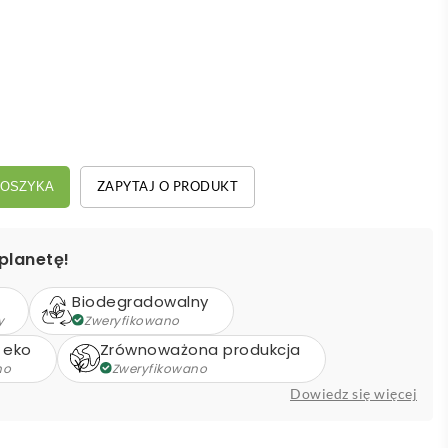
ZAPYTAJ O PRODUKT
KOSZYKA
planetę!
Biodegradowalny
y
Zweryfikowano
 eko
Zrównoważona produkcja
no
Zweryfikowano
Dowiedz się więcej