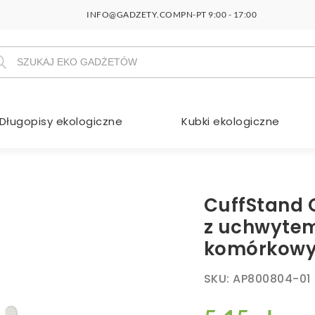
INFO@GADZETY.COM
PN-PT 9:00 - 17:00
szukiwarka
duktów
Długopisy ekologiczne
Kubki ekologiczne
CuffStand 
z uchwytem
komórkowy
SKU:
AP800804-01