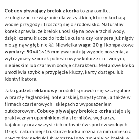
Cobuoy pływający brelok z korka
to znakomite,
ekologiczne rozwiązanie dla wszystkich, którzy kochają
wodne przygody i troszczą się o środowisko. Naturalny
korek sprawia, że brelok unosi się na powierzchni wody,
dzięki czemu klucze do łodzi, skutera czy kampera już nigdy
nie zginą w głębinie 🙂. Niewielka
waga: 20 g
i kompaktowe
wymiary: 90×41×15 mm
gwarantują wygodę noszenia, a
wytrzymały sznurek poliestrowy w kolorze czerwonym,
niebieskim lub czarnym dodaje charakteru. Metalowe kółko
umożliwia szybkie przypięcie kluczy, karty dostępu lub
identyfikatora.
Jako
gadżet
reklamowy
produkt sprawdzi się szczególnie
w branży żeglarskiej, hotelarskiej, turystycznej, a także w
firmach czarterowych i sklepach z wyposażeniem
outdoorowym.
Cobuoy pływający brelok z korka
staje się
praktycznym upominkiem dla sterników, wędkarzy,
kajakarzy oraz wszystkich miłośników sportów wodnych.
Dzięki naturalnej strukturze korka można na nim umieścić
precyzyjny
nadruk
lub wyraźne
logo
, zmieniając brelok w