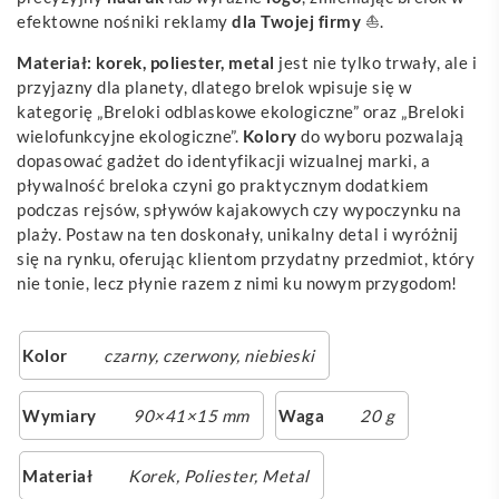
efektowne nośniki reklamy
dla Twojej firmy
⛵.
Materiał: korek, poliester, metal
jest nie tylko trwały, ale i
przyjazny dla planety, dlatego brelok wpisuje się w
kategorię „Breloki odblaskowe ekologiczne” oraz „Breloki
wielofunkcyjne ekologiczne”.
Kolory
do wyboru pozwalają
dopasować gadżet do identyfikacji wizualnej marki, a
pływalność breloka czyni go praktycznym dodatkiem
podczas rejsów, spływów kajakowych czy wypoczynku na
plaży. Postaw na ten doskonały, unikalny detal i wyróżnij
się na rynku, oferując klientom przydatny przedmiot, który
nie tonie, lecz płynie razem z nimi ku nowym przygodom!
Kolor
czarny
,
czerwony
,
niebieski
Wymiary
90×41×15 mm
Waga
20 g
Materiał
Korek, Poliester, Metal