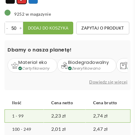
9252 w magazynie
ilość
-
+
ZAPYTAJ O PRODUKT
DODAJ DO KOSZYKA
Cobuoy
pływający
brelok
Dbamy o nasza planetę!
z
korka
Materiał eko
Biodegradowalny
Op
Certyfikowany
Zweryfikowano
Z
Dowiedz się więcej
Ilość
Cena netto
Cena brutto
2,23
zł
2,74
zł
1 - 99
2,01
zł
2,47
zł
100 - 249