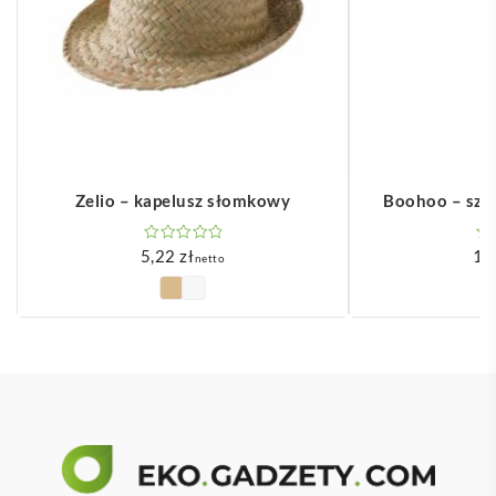
Zelio – kapelusz słomkowy
Boohoo – szo
5,22
zł
1,
netto