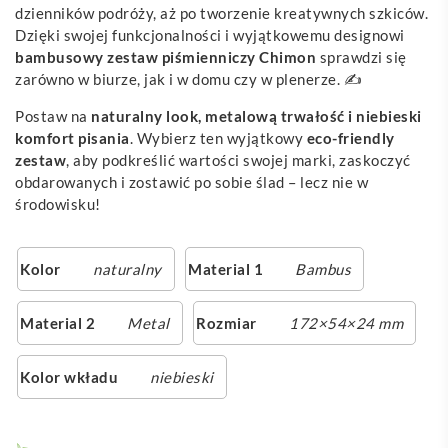
dzienników podróży, aż po tworzenie kreatywnych szkiców.
Dzięki swojej funkcjonalności i wyjątkowemu designowi
bambusowy zestaw piśmienniczy Chimon
sprawdzi się
zarówno w biurze, jak i w domu czy w plenerze. ✍️
Postaw na
naturalny look, metalową trwałość i niebieski
komfort pisania
. Wybierz ten wyjątkowy
eco-friendly
zestaw
, aby podkreślić wartości swojej marki, zaskoczyć
obdarowanych i zostawić po sobie ślad – lecz nie w
środowisku!
Kolor
naturalny
Material 1
Bambus
Material 2
Metal
Rozmiar
172×54×24 mm
Kolor wkładu
niebieski