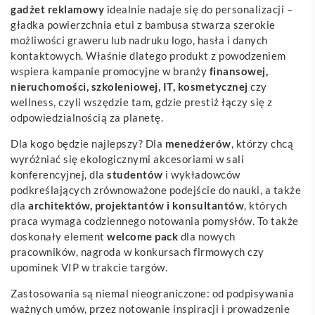
gadżet reklamowy
idealnie nadaje się do personalizacji –
gładka powierzchnia etui z bambusa stwarza szerokie
możliwości graweru lub nadruku logo, hasła i danych
kontaktowych. Właśnie dlatego produkt z powodzeniem
wspiera kampanie promocyjne w branży
finansowej,
nieruchomości, szkoleniowej, IT, kosmetycznej
czy
wellness, czyli wszędzie tam, gdzie prestiż łączy się z
odpowiedzialnością za planetę.
Dla kogo będzie najlepszy? Dla
menedżerów
, którzy chcą
wyróżniać się ekologicznymi akcesoriami w sali
konferencyjnej, dla
studentów
i wykładowców
podkreślających zrównoważone podejście do nauki, a także
dla
architektów, projektantów i konsultantów
, których
praca wymaga codziennego notowania pomysłów. To także
doskonały element
welcome pack
dla nowych
pracowników, nagroda w konkursach firmowych czy
upominek VIP w trakcie targów.
Zastosowania są niemal nieograniczone: od podpisywania
ważnych umów, przez notowanie inspiracji i prowadzenie