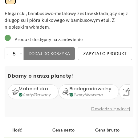
Elegancki, bambusowo-metalowy zestaw składający się z
długopisu i pióra kulkowego w bambusowym etui. Z
niebieskim wkładem.
Produkt dostępny na zamówienie
ilość
-
+
ZAPYTAJ O PRODUKT
DODAJ DO KOSZYKA
Chimon
-
bambusowy
Dbamy o nasza planetę!
zestaw
piśmienniczy
Materiał eko
Biodegradowalny
Op
Certyfikowany
Zweryfikowano
Z
Dowiedz się więcej
Ilość
Cena netto
Cena brutto