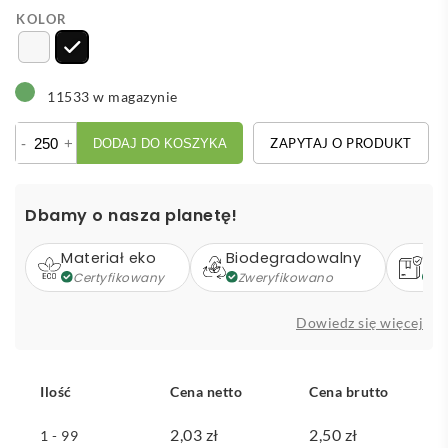
KOLOR
11533 w magazynie
ilość
-
+
ZAPYTAJ O PRODUKT
DODAJ DO KOSZYKA
Buna
składany
stojak
Dbamy o nasza planetę!
na
tablet
Materiał eko
Biodegradowalny
Op
i
Certyfikowany
Zweryfikowano
Z
telefon
wykonany
Dowiedz się więcej
z
tworzyw
sztucznych
Ilość
Cena netto
Cena brutto
pochodzących
z
2,03
zł
2,50
zł
1 - 99
recyklingu