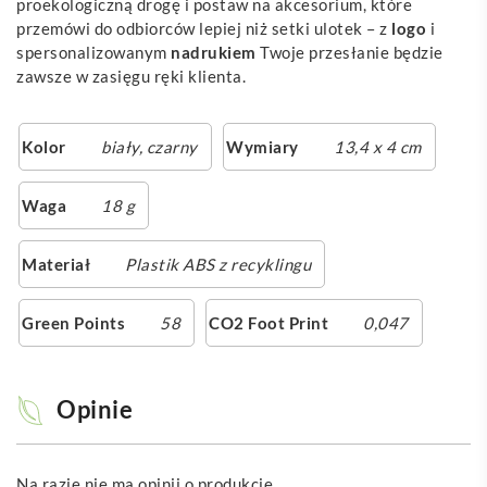
proekologiczną drogę i postaw na akcesorium, które
przemówi do odbiorców lepiej niż setki ulotek – z
logo
i
spersonalizowanym
nadrukiem
Twoje przesłanie będzie
zawsze w zasięgu ręki klienta.
Kolor
biały
,
czarny
Wymiary
13,4 x 4 cm
Waga
18 g
Materiał
Plastik ABS z recyklingu
Green Points
58
CO2 Foot Print
0,047
Opinie
Na razie nie ma opinii o produkcie.