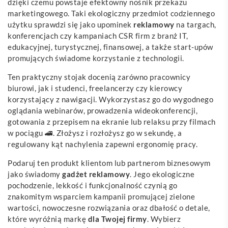
dzięki czemu powstaje efektowny nośnik przekazu
marketingowego. Taki ekologiczny przedmiot codziennego
użytku sprawdzi się jako upominek
reklamowy
na targach,
konferencjach czy kampaniach CSR firm z branż IT,
edukacyjnej, turystycznej, finansowej, a także start-upów
promujących świadome korzystanie z technologii.
Ten praktyczny stojak docenią zarówno pracownicy
biurowi, jak i studenci, freelancerzy czy kierowcy
korzystający z nawigacji. Wykorzystasz go do wygodnego
oglądania webinarów, prowadzenia wideokonferencji,
gotowania z przepisem na ekranie lub relaksu przy filmach
w pociągu 🚄. Złożysz i rozłożysz go w sekundę, a
regulowany kąt nachylenia zapewni ergonomię pracy.
Podaruj ten produkt klientom lub partnerom biznesowym
jako świadomy
gadżet
reklamowy
. Jego ekologiczne
pochodzenie, lekkość i funkcjonalność czynią go
znakomitym wsparciem kampanii promującej zielone
wartości, nowoczesne rozwiązania oraz dbałość o detale,
które wyróżnią markę
dla Twojej firmy
. Wybierz