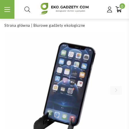
0
Strona główna
|
Biurowe gadżety ekologiczne