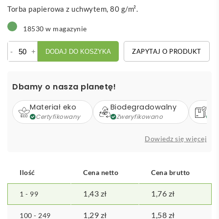
Torba papierowa z uchwytem, 80 g/m².
18530 w magazynie
ilość
-
+
ZAPYTAJ O PRODUKT
DODAJ DO KOSZYKA
Boutique
-
papierowa
Dbamy o nasza planetę!
torba
Materiał eko
Biodegradowalny
Op
Certyfikowany
Zweryfikowano
Z
Dowiedz się więcej
Ilość
Cena netto
Cena brutto
1,43
zł
1,76
zł
1 - 99
1,29
zł
1,58
zł
100 - 249