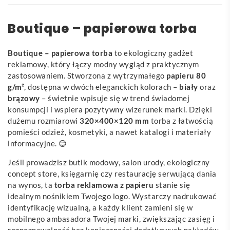
Boutique – papierowa torba
Boutique – papierowa torba
to ekologiczny gadżet
reklamowy, który łączy modny wygląd z praktycznym
zastosowaniem. Stworzona z wytrzymałego
papieru 80
g/m²
, dostępna w dwóch eleganckich kolorach –
biały
oraz
brązowy
– świetnie wpisuje się w trend świadomej
konsumpcji i wspiera pozytywny wizerunek marki. Dzięki
dużemu rozmiarowi
320×400×120 mm
torba z łatwością
pomieści odzież, kosmetyki, a nawet katalogi i materiały
informacyjne. 😊
Jeśli prowadzisz butik modowy, salon urody, ekologiczny
concept store, księgarnię czy restaurację serwującą dania
na wynos, ta
torba reklamowa z papieru
stanie się
idealnym nośnikiem Twojego logo. Wystarczy nadrukować
identyfikację wizualną, a każdy klient zamieni się w
mobilnego ambasadora Twojej marki, zwiększając zasięg i
rozpoznawalność bez konieczności dodatkowych nakładów