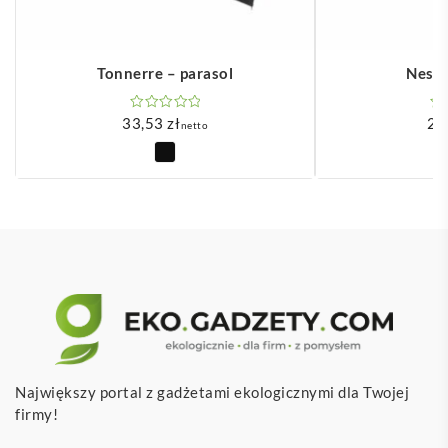
Tonnerre – parasol
Nesty
33,53
zł
2,
netto
Największy portal z gadżetami ekologicznymi dla Twojej
firmy!