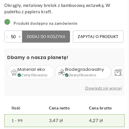
Okrągły, metalowy brelok z bambusową wstawką. W
pudełku z papieru kraft.
Produkt dostępny na zamówienie
ilość
-
+
ZAPYTAJ O PRODUKT
DODAJ DO KOSZYKA
Borby
-
brelok
Dbamy o nasza planetę!
Materiał eko
Biodegradowalny
Op
Certyfikowany
Zweryfikowano
Z
Dowiedz się więcej
Ilość
Cena netto
Cena brutto
3,47
zł
4,27
zł
1 - 99