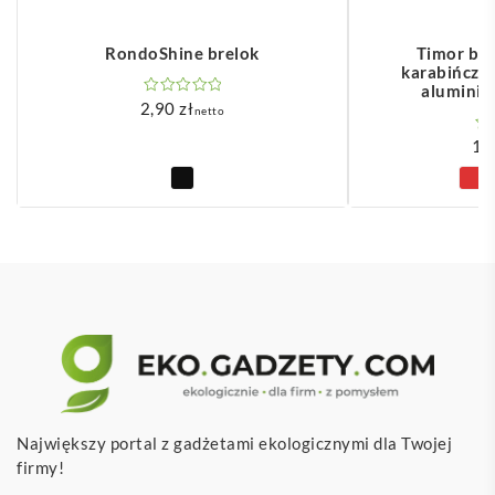
RondoShine brelok
Timor bre
karabińczy
aluminiu
2,90
zł
netto
1,
Największy portal z gadżetami ekologicznymi dla Twojej
firmy!