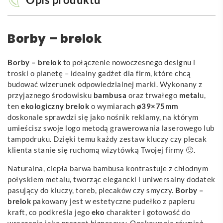
Borby – brelok
Borby – brelok
to połączenie nowoczesnego designu i
troski o planetę – idealny gadżet dla firm, które chcą
budować wizerunek odpowiedzialnej marki. Wykonany z
przyjaznego środowisku
bambusa
oraz trwałego
metal
u,
ten
ekologiczny brelok
o wymiarach
ø39×75mm
doskonale sprawdzi się jako nośnik reklamy, na którym
umieścisz swoje logo metodą grawerowania laserowego lub
tampodruku. Dzięki temu każdy zestaw kluczy czy plecak
klienta stanie się ruchomą wizytówką Twojej firmy 🙂.
Naturalna, ciepła barwa bambusa kontrastuje z chłodnym
połyskiem metalu, tworząc elegancki i uniwersalny dodatek
pasujący do kluczy, toreb, plecaków czy smyczy.
Borby –
brelok
pakowany jest w estetyczne pudełko z papieru
kraft, co podkreśla jego
eko
charakter i gotowość do
wręczenia jako prezent biznesowy. Opakowanie również