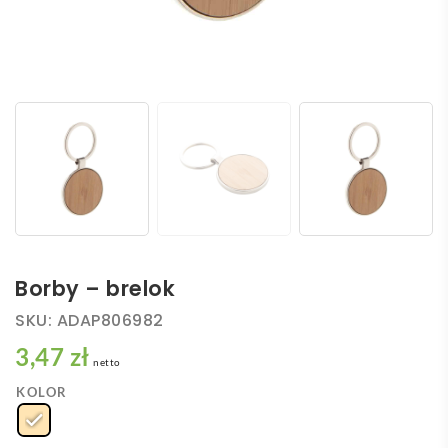
Borby – brelok
SKU:
ADAP806982
3,47 zł
netto
KOLOR