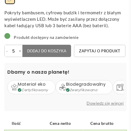
Pokryty bambusem, cyfrowy budzik i termometr z białym
wyświetlaczem LED. Może być zasilany przez dołączony
kabel ładujący USB lub 3 baterie AAA (bez baterii).
Produkt dostępny na zamówienie
ilość
-
+
ZAPYTAJ O PRODUKT
DODAJ DO KOSZYKA
Boolarm
-
bambusowy
Dbamy o nasza planetę!
zegar
z
Materiał eko
Biodegradowalny
Op
alarmem
Certyfikowany
Zweryfikowano
Z
Dowiedz się więcej
Ilość
Cena netto
Cena brutto