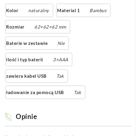
Kolor
naturalny
Material 1
Bambus
Rozmiar
62×62×62 mm
Baterie w zestawie
Nie
Ilość i typ baterii
3×AAA
zawiera kabel USB
Tak
ładowanie za pomocą USB
Tak
Opinie