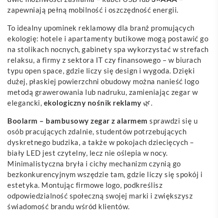
zapewniają pełną mobilność i oszczędność energii.
To idealny upominek reklamowy dla branż promujących
ekologię: hotele i apartamenty butikowe mogą postawić go
na stolikach nocnych, gabinety spa wykorzystać w strefach
relaksu, a firmy z sektora IT czy finansowego – w biurach
typu open space, gdzie liczy się design i wygoda. Dzięki
dużej, płaskiej powierzchni obudowy można nanieść logo
metodą grawerowania lub nadruku, zamieniając zegar w
elegancki,
ekologiczny nośnik reklamy
🌿.
Boolarm – bambusowy zegar z alarmem
sprawdzi się u
osób pracujących zdalnie, studentów potrzebujących
dyskretnego budzika, a także w pokojach dziecięcych –
biały LED jest czytelny, lecz nie oślepia w nocy.
Minimalistyczna bryła i cichy mechanizm czynią go
bezkonkurencyjnym wszędzie tam, gdzie liczy się spokój i
estetyka. Montując firmowe logo, podkreślisz
odpowiedzialność społeczną swojej marki i zwiększysz
świadomość brandu wśród klientów.