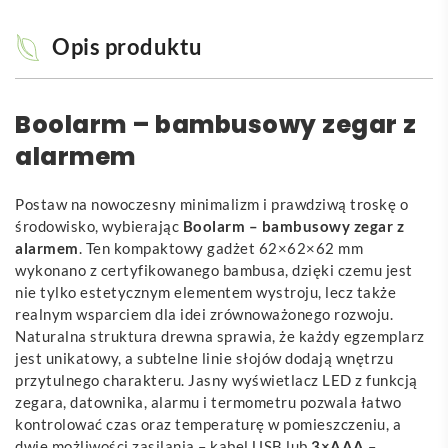
Opis produktu
Boolarm – bambusowy zegar z
alarmem
Postaw na nowoczesny minimalizm i prawdziwą troskę o
środowisko, wybierając
Boolarm – bambusowy zegar z
alarmem
. Ten kompaktowy gadżet 62×62×62 mm
wykonano z certyfikowanego bambusa, dzięki czemu jest
nie tylko estetycznym elementem wystroju, lecz także
realnym wsparciem dla idei zrównoważonego rozwoju.
Naturalna struktura drewna sprawia, że każdy egzemplarz
jest unikatowy, a subtelne linie słojów dodają wnętrzu
przytulnego charakteru. Jasny wyświetlacz LED z funkcją
zegara, datownika, alarmu i termometru pozwala łatwo
kontrolować czas oraz temperaturę w pomieszczeniu, a
dwie możliwości zasilania – kabel USB lub
3×AAA
–