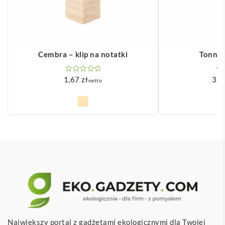
Cembra – klip na notatki
Tonner
1,67
zł
33
netto
Największy portal z gadżetami ekologicznymi dla Twojej