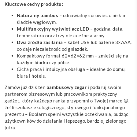
Kluczowe cechy produktu:
Naturalny bambus
– odnawialny surowiec o niskim
śladzie węglowym.
Multifunkcyjny wyświetlacz LED
– godzina, data,
temperatura oraz trzy niezależne alarmy.
Dwa źródła zasilania
– kabel USB lub baterie 3×AAA,
co daje niezależność od gniazdek.
Kompaktowy format 62×62×62 mm – zmieści się na
każdym biurku czy półce.
Cicha praca i intuicyjna obsługa – idealne do domu,
biura i hotelu.
Zamów już dziś ten
bambusowy zegar
i podaruj swoim
partnerom biznesowym lub pracownikom praktyczny
gadżet, który każdego ranka przypomni o Twojej marce 😊.
Jeśli szukasz ekologicznego, stylowego i funkcjonalnego
prezentu – Boolarm spełni wszystkie oczekiwania, budząc
użytkowników do działania i lepszego, bardziej zielonego
jutra.