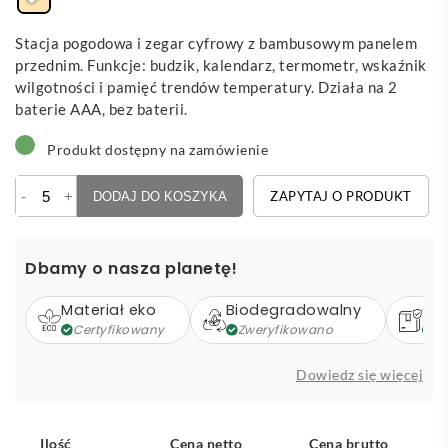
Stacja pogodowa i zegar cyfrowy z bambusowym panelem
przednim. Funkcje: budzik, kalendarz, termometr, wskaźnik
wilgotności i pamięć trendów temperatury. Działa na 2
baterie AAA, bez baterii.
Produkt dostępny na zamówienie
ilość
-
+
ZAPYTAJ O PRODUKT
DODAJ DO KOSZYKA
Boocast
-
bambusowa
Dbamy o nasza planetę!
stacja
pogodowa
Materiał eko
Biodegradowalny
Op
Certyfikowany
Zweryfikowano
Z
Dowiedz się więcej
Ilość
Cena netto
Cena brutto