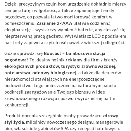
Dzięki precyzyjnym czujnikom urządzenie dokładnie mierzy
temperaturę i wilgotność, a także zapamiętuje trendy
pogodowe, co pozwala łatwo monitorować komfort w
pomieszczeniu.
Zasilanie 2×AAA
ułatwia codzienną
eksploatację – wystarczy wymienić baterie, aby cieszyć się
nieprzerwaną pracą gadżetu. Wyświetlacz LCD z podziałem
na strefy zapewnia czytelność nawet z większej odległości.
Gdzie sprawdzi się
Boocast – bambusowa stacja
pogodowa
? To idealny nośnik reklamy dla firm z branży
ekologicznych produktów, turystyki zrównoważonej,
hotelarstwa, odnowy biologicznej
, a także dla dealerów
nieruchomości stawiających na energooszczędne
budownictwo. Logo umieszczone na naturalnym panelu
podkreśli zaangażowanie Twojego biznesu w idee
zrównoważonego rozwoju i pozwoli wyróżnić się na tle
konkurencji.
Produkt docenią szczególnie osoby prowadzące
zdrowy
styl życia
, miłośnicy nowoczesnego designu, managerowie
biur, właściciele gabinetów SPA czy recepcji hotelowych.