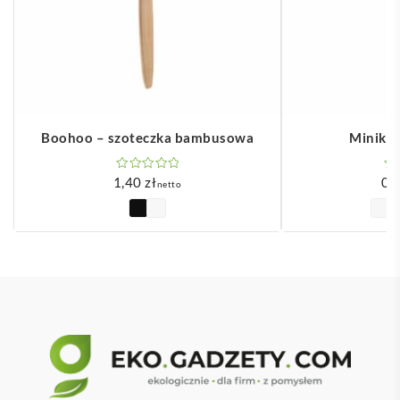
Boohoo – szoteczka bambusowa
Minik –
1,40
zł
0,
netto