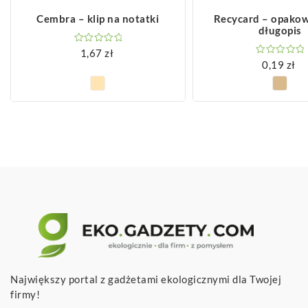
ZOBACZ WIĘCEJ
ZOBACZ WIĘCEJ
Cembra – klip na notatki
Recycard – opakow
długopis
1,67
zł
0,19
zł
Największy portal z gadżetami ekologicznymi dla Twojej
firmy!