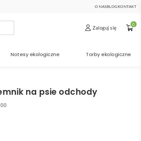
O NAS
BLOG
KONTAKT
0
Zaloguj się
Notesy ekologiczne
Torby ekologiczne
jemnik na psie odchody
-00