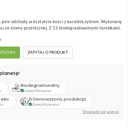
a psie odchody w kształcie kości z karabińczykiem. Wykonany
iku ze słomy pszenicznej. Z 15 biodegradowalnymi torebkami.
e
ZAPYTAJ O PRODUKT
KOSZYKA
planetę!
Biodegradowalny
y
Zweryfikowano
 eko
Zrównoważona produkcja
no
Zweryfikowano
Dowiedz się więcej