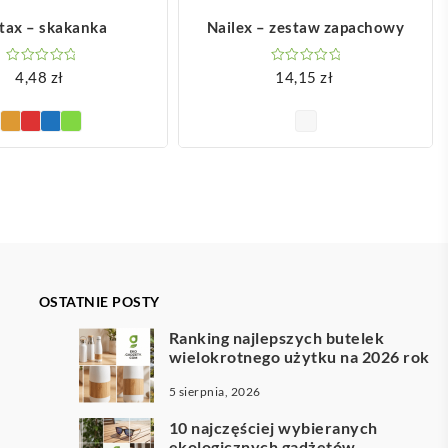
OBACZ WIĘCEJ
ZOBACZ WIĘCEJ
tax – skakanka
Nailex – zestaw zapachowy
4,48
zł
14,15
zł
OSTATNIE POSTY
Ranking najlepszych butelek
wielokrotnego użytku na 2026 rok
5 sierpnia, 2026
10 najczęściej wybieranych
ekologicznych gadżetów