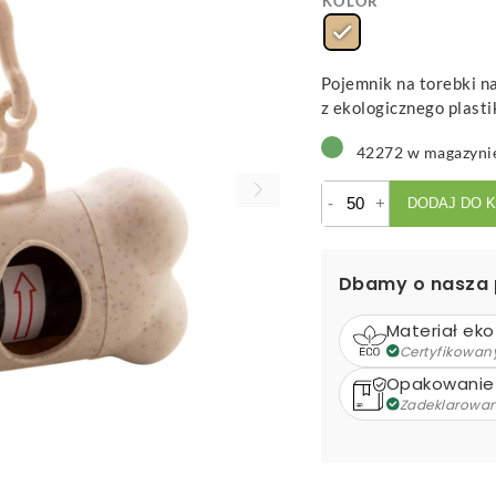
KOLOR
Pojemnik na torebki n
z ekologicznego plast
42272 w magazyni
ilość
-
+
DODAJ DO 
Bocin
-
pojemnik
Dbamy o nasza 
na
psie
Materiał eko
odchody
Certyfikowan
Opakowanie
Zadeklarowa