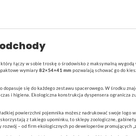
e odchody
 który łączy w sobie troskę o środowisko z maksymalną wygodą
 Kompaktowe wymiary
82×54×41 mm
pozwalają schować go do kiesz
wo dopasuje się do każdego zestawu spacerowego. W środku zna
 czas i higiena. Ekologiczna konstrukcja dyspensera ogranicza z
gładkiej powierzchni pojemnika możesz nadrukować swoje logo w
skorzystają z takiego upominku, to sklepy zoologiczne, gabinety
 rozwój – od firm ekologicznych po deweloperów promujących „z