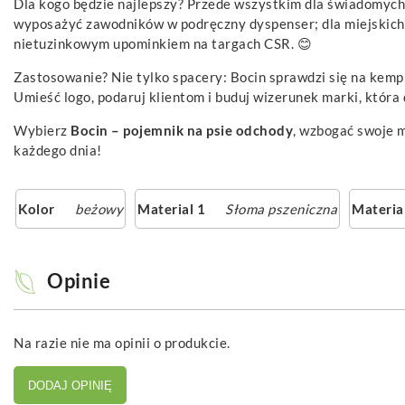
Dla kogo będzie najlepszy? Przede wszystkim dla świadomych
wyposażyć zawodników w podręczny dyspenser; dla miejskich u
nietuzinkowym upominkiem na targach CSR. 😊
Zastosowanie? Nie tylko spacery: Bocin sprawdzi się na kempi
Umieść logo, podaruj klientom i buduj wizerunek marki, która
Wybierz
Bocin – pojemnik na psie odchody
, wzbogać swoje m
każdego dnia!
Kolor
beżowy
Material 1
Słoma pszeniczna
Materia
Opinie
Na razie nie ma opinii o produkcie.
DODAJ OPINIĘ