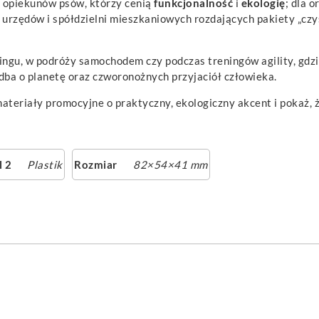
 opiekunów psów, którzy cenią
funkcjonalność
i
ekologię
; dla 
rzędów i spółdzielni mieszkaniowych rozdających pakiety „czyst
ngu, w podróży samochodem czy podczas treningów agility, gdzie
 dba o planetę oraz czworonożnych przyjaciół człowieka.
ateriały promocyjne o praktyczny, ekologiczny akcent i pokaż, 
l 2
Plastik
Rozmiar
82×54×41 mm