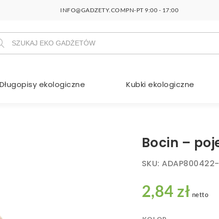
INFO@GADZETY.COM
PN-PT 9:00 - 17:00
szukiwarka
duktów
Długopisy ekologiczne
Kubki ekologiczne
Bocin – po
SKU:
ADAP800422
2,84 zł
netto