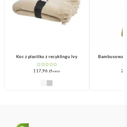
Koc z plastiku z recyklingu Ivy
Bambusowa sz
117,96
zł
2,
netto