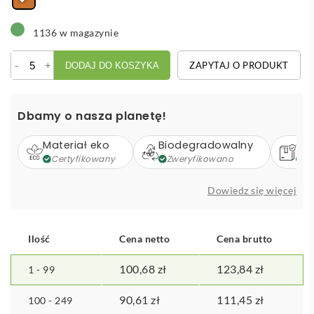
1136 w magazynie
ilość
-
+
ZAPYTAJ O PRODUKT
DODAJ DO KOSZYKA
Bambusowy
zestaw
do
Dbamy o nasza planetę!
sera
i
Materiał eko
Biodegradowalny
Op
wina,
Certyfikowany
Zweryfikowano
Z
4
el.
Dowiedz się więcej
Ilość
Cena netto
Cena brutto
100,68
zł
123,84
zł
1 - 99
90,61
zł
111,45
zł
100 - 249