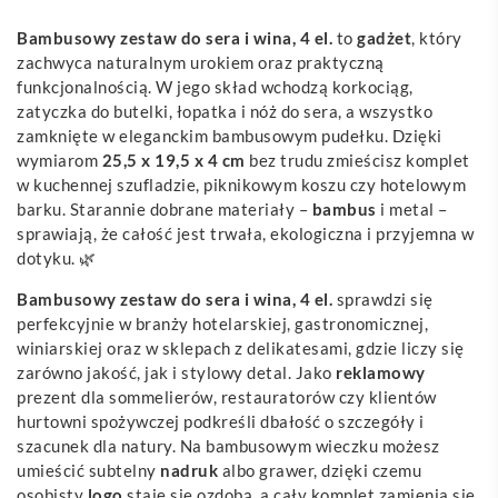
Bambusowy zestaw do sera i wina, 4 el.
to
gadżet
, który
zachwyca naturalnym urokiem oraz praktyczną
funkcjonalnością. W jego skład wchodzą korkociąg,
zatyczka do butelki, łopatka i nóż do sera, a wszystko
zamknięte w eleganckim bambusowym pudełku. Dzięki
wymiarom
25,5 x 19,5 x 4 cm
bez trudu zmieścisz komplet
w kuchennej szufladzie, piknikowym koszu czy hotelowym
barku. Starannie dobrane materiały –
bambus
i metal –
sprawiają, że całość jest trwała, ekologiczna i przyjemna w
dotyku. 🌿
Bambusowy zestaw do sera i wina, 4 el.
sprawdzi się
perfekcyjnie w branży hotelarskiej, gastronomicznej,
winiarskiej oraz w sklepach z delikatesami, gdzie liczy się
zarówno jakość, jak i stylowy detal. Jako
reklamowy
prezent dla sommelierów, restauratorów czy klientów
hurtowni spożywczej podkreśli dbałość o szczegóły i
szacunek dla natury. Na bambusowym wieczku możesz
umieścić subtelny
nadruk
albo grawer, dzięki czemu
osobisty
logo
staje się ozdobą, a cały komplet zamienia się