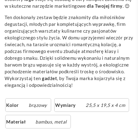
w skuteczne narzędzie marketingowe
dla Twojej firmy
. 😊
Ten doskonały zestaw będzie znakomity dla miłośników
degustacji, młodych par kompletujących wyprawkę, firm
organizujących warsztaty kulinarne czy pasjonatów
ekologicznego stylu życia. W domu uprzyjemni wieczór przy
świecach, na tarasie urozmaici romantyczną kolację, a
podczas firmowego eventu zbuduje atmosferę klasy i
dobrego smaku. Dzięki solidnemu wykonaniu i naturalnym
barwom brązu wpasuje się w każdy wystrój, a ekologiczne
pochodzenie materiałów podkreśli troskę o środowisko.
Wykorzystaj ten
gadżet
, by Twoja marka kojarzyła się z
elegancją i odpowiedzialnością!
Kolor
brązowy
Wymiary
25,5 x 19,5 x 4 cm
Materiał
bambus, metal