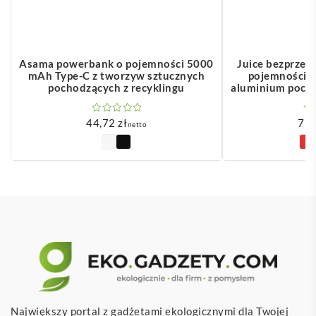
Asama powerbank o pojemności 5000
Juice bezprze
mAh Type-C z tworzyw sztucznych
pojemności 
pochodzących z recyklingu
aluminium pocho
44,72
zł
79
netto
Największy portal z gadżetami ekologicznymi dla Twojej