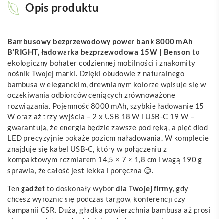
Opis produktu
Bambusowy bezprzewodowy power bank 8000 mAh
B’RIGHT, ładowarka bezprzewodowa 15W | Benson
to
ekologiczny bohater codziennej mobilności i znakomity
nośnik Twojej marki. Dzięki obudowie z naturalnego
bambusa w eleganckim, drewnianym kolorze wpisuje się w
oczekiwania odbiorców ceniących zrównoważone
rozwiązania. Pojemność 8000 mAh, szybkie ładowanie 15
W oraz aż trzy wyjścia – 2 x USB 18 W i USB-C 19 W –
gwarantują, że energia będzie zawsze pod ręką, a pięć diod
LED precyzyjnie pokaże poziom naładowania. W komplecie
znajduje się kabel USB-C, który w połączeniu z
kompaktowym rozmiarem 14,5 × 7 × 1,8 cm i wagą 190 g
sprawia, że całość jest lekka i poręczna 😊.
Ten
gadżet
to doskonały wybór
dla Twojej firmy
, gdy
chcesz wyróżnić się podczas targów, konferencji czy
kampanii CSR. Duża, gładka powierzchnia bambusa aż prosi