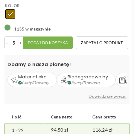
KOLOR
1135 w magazynie
ilość
-
+
ZAPYTAJ O PRODUKT
DODAJ DO KOSZYKA
Bambusowy
bezprzewodowy
power
Dbamy o nasza planetę!
bank
8000
Materiał eko
Biodegradowalny
Op
mAh
Certyfikowany
Zweryfikowano
Z
B'RIGHT,
ładowarka
Dowiedz się więcej
bezprzewodowa
15W
|
Ilość
Cena netto
Cena brutto
Benson
94,50
zł
116,24
zł
1 - 99