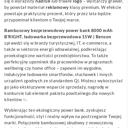
się o wyrazisty
nadruk
lub trwałe
logo
– wystarczy grawer,
by powstał materiał
reklamowy
klasy premium. W efekcie
powstaje praktyczny prezent, który przez lata będzie
przypominał klientom o Twojej marce.
Bambusowy bezprzewodowy power bank 8000 mAh
B’RIGHT, ładowarka bezprzewodowa 15W | Benson
sprawdzi się w branży turystycznej, IT, e-commerce, a
także w sektorze energii odnawialnej, podkreślając
proekologiczne wartości przedsiębiorstwa. To także
perfekcyjny upominek dla pracowników w programach
wellbeing czy home office – zapewni im wygodne,
indukcyjne ładowanie smartfonów, słuchawek i innych
urządzeń zgodnych ze standardem Qi. Możesz wykorzystać
go jako ekskluzywne wsparcie sprzedaży, nagrodę w
konkursie lub element pakietu powitalnego dla nowych
klientów ✨.
Wybierając ten ekologiczny power bank, zyskujesz
funkcjonalność, styl i realny wpływ na postrzeganie Twojej
marki. Połączenie bambusowej obudowy z nowoczesną