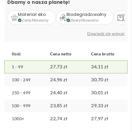
Dbamy o nasza planetę!
butelka
termiczna
Materiał eko
Biodegradowalny
Op
Certyfikowany
Zweryfikowano
Z
Dowiedz się więcej
Ilość
Cena netto
Cena brutto
27,73
zł
34,11
zł
1 - 99
24,96
zł
30,70
zł
100 - 249
24,40
zł
30,01
zł
250 - 499
23,85
zł
29,33
zł
500 - 999
22,74
zł
27,97
zł
1000+