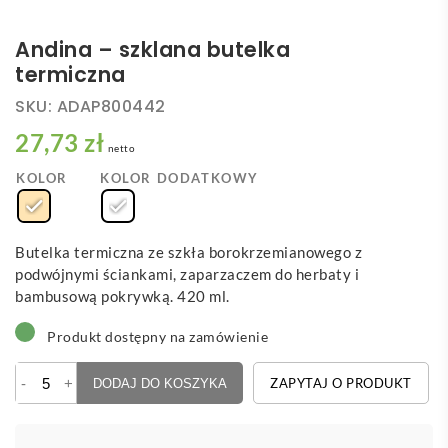
Andina – szklana butelka
termiczna
SKU:
ADAP800442
27,73 zł
netto
KOLOR
KOLOR DODATKOWY
Butelka termiczna ze szkła borokrzemianowego z
podwójnymi ściankami, zaparzaczem do herbaty i
bambusową pokrywką. 420 ml.
Produkt dostępny na zamówienie
ilość
-
+
ZAPYTAJ O PRODUKT
DODAJ DO KOSZYKA
Andina
-
szklana