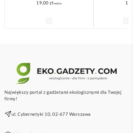
19,00
zł
16
netto
Największy portal z gadżetami ekologicznymi dla Twojej
firmy!
ul. Cybernetyki 10, 02-677 Warszawa