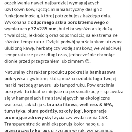
oczekiwania nawet najbardziej wymagających
użytkowników, łącząc minimalistyczny design z
funkcjonalnością, której potrzebujesz każdego dnia.
Wykonana z
odpornego szkła borokrzemowego
o
wymiarach
ø72×235 mm
, butelka wyróżnia się dużą
trwałością, lekkością oraz odpornością na ekstremalne
różnice temperatur. Dzięki podwójnym ściankom utrzyma
ulubioną kawę, herbatę czy wodę smakową we właściwej
temperaturze przez długi czas, jednocześnie chroniąc
dłonie przed przegrzaniem lub zimnem 😊.
Naturalny charakter produktu podkreśla
bambusowa
pokrywka
z gwintem, którą można ozdobić logo Twojej
marki metodą graweru lub tampodruku. Powierzchnia
pokrywki to idealne miejsce na personalizację – sprawdza
się w kampaniach firm stawiających na ekologiczne
wartości, takich jak:
branża fitness, wellness & SPA,
turystyka, biura podróży, szkoły jogi, korporacje
promujące zdrowy styl życia
czy wydarzenia CSR.
Transparentne ścianki eksponują kolor napoju, a
przezroczysty korpus
przyciąga wzrok, wzmacniając