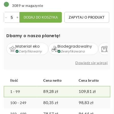
3089 w magazynie
ilość
-
+
ZAPYTAJ O PRODUKT
DODAJ DO KOSZYKA
Zestaw
do
sera
Dbamy o nasza planetę!
Materiał eko
Biodegradowalny
Op
Certyfikowany
Zweryfikowano
Z
Dowiedz się więcej
Ilość
Cena netto
Cena brutto
89,28
zł
109,81
zł
1 - 99
80,35
zł
98,83
zł
100 - 249
78,57
zł
96,64
zł
250 - 499