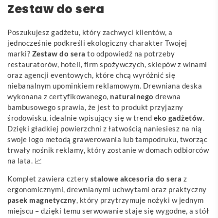
Zestaw do sera
Poszukujesz gadżetu, który zachwyci klientów, a
jednocześnie podkreśli ekologiczny charakter Twojej
marki?
Zestaw do sera
to odpowiedź na potrzeby
restauratorów, hoteli, firm spożywczych, sklepów z winami
oraz agencji eventowych, które chcą wyróżnić się
niebanalnym upominkiem reklamowym. Drewniana deska
wykonana z certyfikowanego,
naturalnego
drewna
bambusowego sprawia, że jest to produkt przyjazny
środowisku, idealnie wpisujący się w trend
eko gadżetów
.
Dzięki gładkiej powierzchni z łatwością naniesiesz na nią
swoje logo metodą grawerowania lub tampodruku, tworząc
trwały nośnik reklamy, który zostanie w domach odbiorców
na lata. 📈
Komplet zawiera cztery
stalowe akcesoria do sera
z
ergonomicznymi, drewnianymi uchwytami oraz praktyczny
pasek magnetyczny
, który przytrzymuje nożyki w jednym
miejscu – dzięki temu serwowanie staje się wygodne, a stół