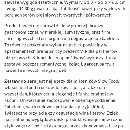
zawsze wygląda estetycznie. Wymiary 31,9 × 21,6 × 6,6 cm
i
waga 1130 g
gwarantują stabilność nawet przy większych
porcjach serów pleśniowych, twardych i półtwardych.
Produkt świetnie sprawdzi się w promocji branży
gastronomicznej, winiarskiej, turystycznej oraz firm
cateringowych, które organizują degustacje lub bankiety.
To również doskonały wybór na pakiet powitalny w
apartamentach premium czy prezent VIP dla partnerów
biznesowych. Klienci docenią możliwość wykorzystania
zestawu podczas romantycznej kolacji, garden party, a
nawet firmowych integracji. 🧀
Zestaw do sera
jest najlepszy dla miłośników Slow Food,
właścicieli food trucków, barów tapas, a także dla
wszystkich, którzy cenią elegancję i funkcjonalność w
kuchni. Uniwersalne zastosowanie obejmuje codzienne
śniadania, weekendowe spotkania z przyjaciółmi,
świąteczne przyjęcia czy degustacje wina i serów. Dzięki
naturalnemu wyglądowi deski produkt wpisuje się w różne
style wnętrz – od rustykalnego, przez skandynawski, aż po