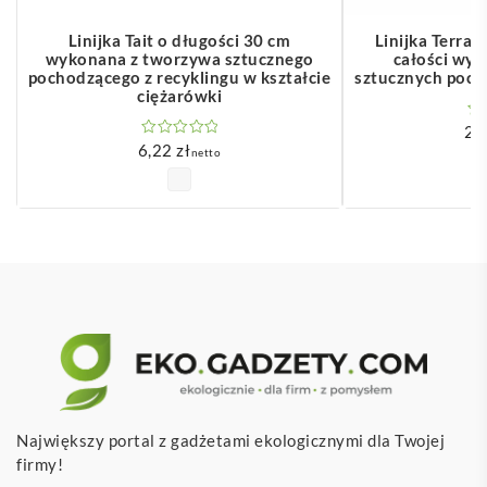
Linijka Tait o długości 30 cm
Linijka Terran
wykonana z tworzywa sztucznego
całości wy
pochodzącego z recyklingu w kształcie
sztucznych poch
ciężarówki
2,
6,22
zł
netto
Największy portal z gadżetami ekologicznymi dla Twojej
firmy!