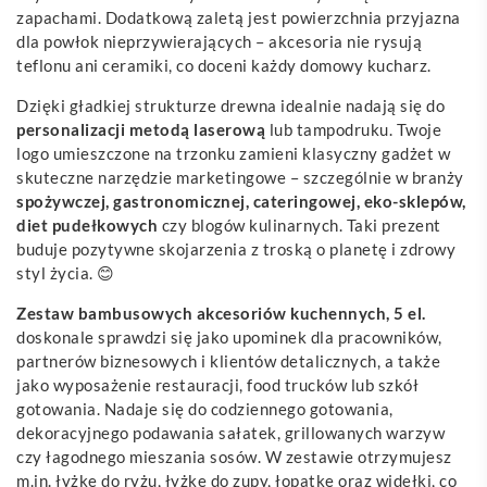
zapachami. Dodatkową zaletą jest powierzchnia przyjazna
dla powłok nieprzywierających – akcesoria nie rysują
teflonu ani ceramiki, co doceni każdy domowy kucharz.
Dzięki gładkiej strukturze drewna idealnie nadają się do
personalizacji metodą laserową
lub tampodruku. Twoje
logo umieszczone na trzonku zamieni klasyczny gadżet w
skuteczne narzędzie marketingowe – szczególnie w branży
spożywczej, gastronomicznej, cateringowej, eko-sklepów,
diet pudełkowych
czy blogów kulinarnych. Taki prezent
buduje pozytywne skojarzenia z troską o planetę i zdrowy
styl życia. 😊
Zestaw bambusowych akcesoriów kuchennych, 5 el.
doskonale sprawdzi się jako upominek dla pracowników,
partnerów biznesowych i klientów detalicznych, a także
jako wyposażenie restauracji, food trucków lub szkół
gotowania. Nadaje się do codziennego gotowania,
dekoracyjnego podawania sałatek, grillowanych warzyw
czy łagodnego mieszania sosów. W zestawie otrzymujesz
m.in. łyżkę do ryżu, łyżkę do zupy, łopatkę oraz widełki, co