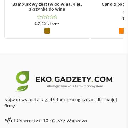
Bambusowy zestaw do wina, 4 el.,
Candix pods
skrzynka do wina
1,
82,13
zł
netto
Największy portal z gadżetami ekologicznymi dla Twojej
firmy!
ul. Cybernetyki 10, 02-677 Warszawa