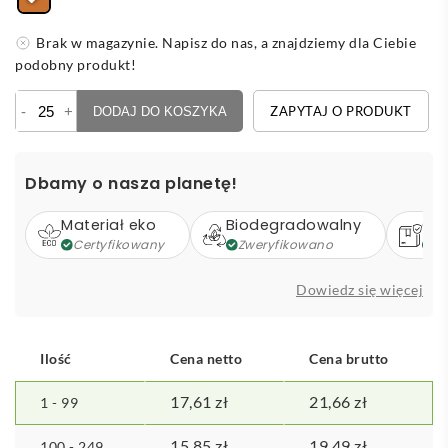
Brak w magazynie. Napisz do nas, a znajdziemy dla Ciebie
podobny produkt!
ilość
-
+
ZAPYTAJ O PRODUKT
DODAJ DO KOSZYKA
Zestaw
bambusowych
akcesoriów
Dbamy o nasza planetę!
kuchennych,
5
Materiał eko
Biodegradowalny
Op
el.
Certyfikowany
Zweryfikowano
Z
Dowiedz się więcej
Ilość
Cena netto
Cena brutto
17,61
zł
21,66
zł
1 - 99
15,85
zł
19,49
zł
100 - 249