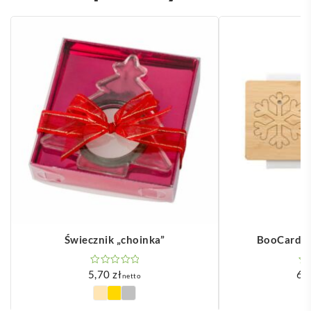
Świecznik „choinka”
BooCard k
5,70
zł
6,
netto