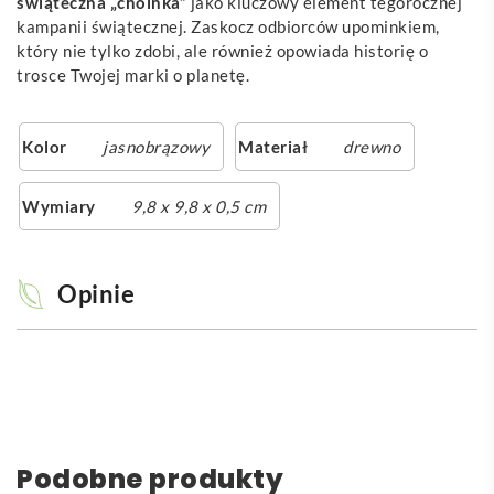
świąteczna „choinka”
jako kluczowy element tegorocznej
kampanii świątecznej. Zaskocz odbiorców upominkiem,
który nie tylko zdobi, ale również opowiada historię o
trosce Twojej marki o planetę.
Kolor
jasnobrązowy
Materiał
drewno
Wymiary
9,8 x 9,8 x 0,5 cm
Opinie
Podobne produkty