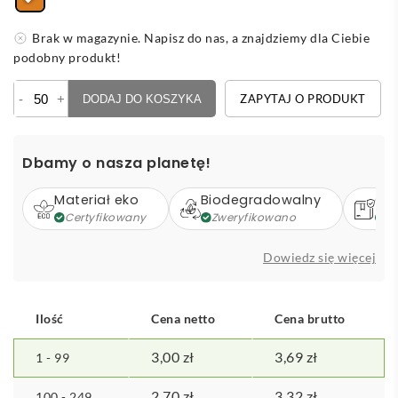
Brak w magazynie. Napisz do nas, a znajdziemy dla Ciebie
podobny produkt!
ilość
-
+
ZAPYTAJ O PRODUKT
DODAJ DO KOSZYKA
Zawieszka
świąteczna
"choinka"
Dbamy o nasza planetę!
Materiał eko
Biodegradowalny
Op
Certyfikowany
Zweryfikowano
Z
Dowiedz się więcej
Ilość
Cena netto
Cena brutto
3,00
zł
3,69
zł
1 - 99
2,70
zł
3,32
zł
100 - 249