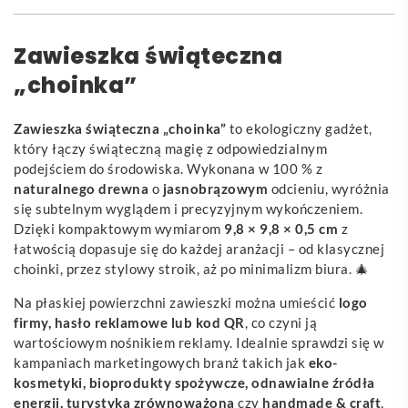
Zawieszka świąteczna
„choinka”
Zawieszka świąteczna „choinka”
to ekologiczny gadżet,
który łączy świąteczną magię z odpowiedzialnym
podejściem do środowiska. Wykonana w 100 % z
naturalnego drewna
o
jasnobrązowym
odcieniu, wyróżnia
się subtelnym wyglądem i precyzyjnym wykończeniem.
Dzięki kompaktowym wymiarom
9,8 × 9,8 × 0,5 cm
z
łatwością dopasuje się do każdej aranżacji – od klasycznej
choinki, przez stylowy stroik, aż po minimalizm biura. 🎄
Na płaskiej powierzchni zawieszki można umieścić
logo
firmy, hasło reklamowe lub kod QR
, co czyni ją
wartościowym nośnikiem reklamy. Idealnie sprawdzi się w
kampaniach marketingowych branż takich jak
eko-
kosmetyki, bioprodukty spożywcze, odnawialne źródła
energii, turystyka zrównoważona
czy
handmade & craft
,