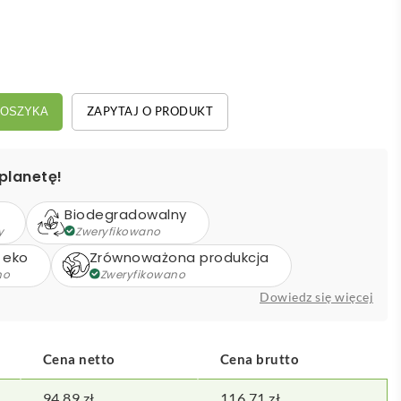
ZAPYTAJ O PRODUKT
KOSZYKA
planetę!
Biodegradowalny
y
Zweryfikowano
 eko
Zrównoważona produkcja
no
Zweryfikowano
Dowiedz się więcej
Cena netto
Cena brutto
94,89
zł
116,71
zł