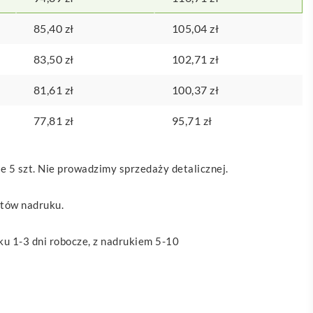
85,40
zł
105,04
zł
83,50
zł
102,71
zł
81,61
zł
100,37
zł
77,81
zł
95,71
zł
 5 szt. Nie prowadzimy sprzedaży detalicznej.
ztów nadruku.
u 1-3 dni robocze, z nadrukiem 5-10