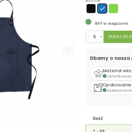
KOLOR
869 w magazynie
ilość
-
+
DODAJ DO 
Fartuch
VINGA
Tome
Dbamy o nasza 
Materiał eko
Certyfikowan
Opakowanie
Zadeklarowa
Ilość
1 - 99