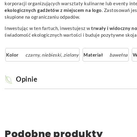
korporacji organizujących warsztaty kulinarne lub eventy in
ekologicznych gadżetów z miejscem na logo
. Zastosowań je
skupione na ograniczaniu odpadów.
Inwestując w ten fartuch, inwestujesz w
trwały i widoczny no
świadomość ekologicznych wartości i buduje pozytywne skojar
Kolor
czarny
,
niebieski
,
zielony
Materiał
bawełna
W
Opinie
Podobne produkty