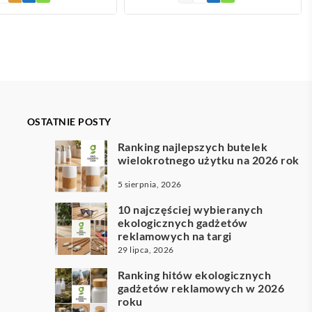
od
11,80 zł
do
19,47 zł
OSTATNIE POSTY
Ranking najlepszych butelek
wielokrotnego użytku na 2026 rok
5 sierpnia, 2026
10 najczęściej wybieranych
ekologicznych gadżetów
reklamowych na targi
29 lipca, 2026
Ranking hitów ekologicznych
gadżetów reklamowych w 2026
roku