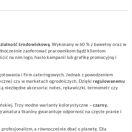
edzialność środowiskową
. Wykonany w 60 % z bawełny oraz w
 jednocześnie zaoferować pracownikom bądź klientom
cić na nim logo, hasło kampanii lub grafikę promocyjną i
ł gotowania i firm cateringowych. Jednak z powodzeniem
tyczne) czy w marketach ogrodniczych. Dzięki
regulowanemu
ą niezbędne akcesoria: notes, rękawiczki, termometr czy
ńskiej. Trzy modne warianty kolorystyczne –
czarny,
gramatura tkaniny gwarantuje odporność na częste pranie i
 profesjonalizm, a równocześnie dbać o planetę. Dla