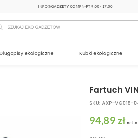
INFO@GADZETY.COM
PN-PT 9:00 - 17:00
szukiwarka
duktów
Długopisy ekologiczne
Kubki ekologiczne
Fartuch V
SKU:
AXP-VG018-0
94,89 zł
netto