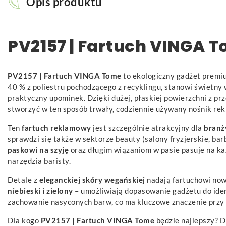
Opis produktu
PV2157 | Fartuch VINGA 
PV2157 | Fartuch VINGA Tome
to ekologiczny gadżet premiu
40 % z poliestru pochodzącego z recyklingu, stanowi świetny 
praktyczny upominek. Dzięki dużej, płaskiej powierzchni z pr
stworzyć w ten sposób trwały, codziennie używany nośnik rek
Ten
fartuch reklamowy
jest szczególnie atrakcyjny dla
branż
sprawdzi się także w sektorze beauty (salony fryzjerskie, ba
paskowi na szyję
oraz długim wiązaniom w pasie pasuje na ka
narzędzia baristy.
Detale z
eleganckiej skóry wegańskiej
nadają fartuchowi now
niebieski i zielony
– umożliwiają dopasowanie gadżetu do iden
zachowanie nasyconych barw, co ma kluczowe znaczenie przy
Dla kogo
PV2157 | Fartuch VINGA Tome
będzie najlepszy? D