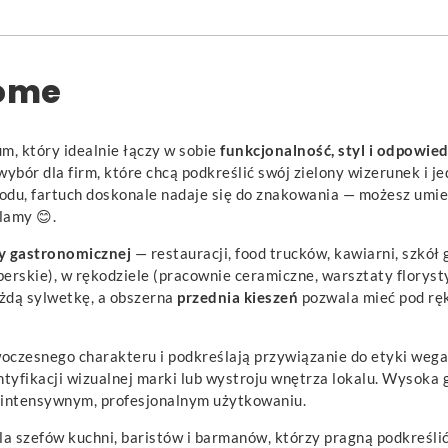
Tome
m, który idealnie łączy w sobie
funkcjonalność, styl i odpowi
wybór dla firm, które chcą podkreślić swój zielony wizerunek i
zodu, fartuch doskonale nadaje się do znakowania — możesz umieś
lamy 😊.
y gastronomicznej
— restauracji, food trucków, kawiarni, szkó
rberskie), w rękodziele (pracownie ceramiczne, warsztaty florys
żdą sylwetkę, a obszerna
przednia kieszeń
pozwala mieć pod ręk
oczesnego charakteru i podkreślają przywiązanie do etyki wega
tyfikacji wizualnej marki lub wystroju wnętrza lokalu. Wysoka 
 intensywnym, profesjonalnym użytkowaniu.
la szefów kuchni, baristów i barmanów, którzy pragną podkreślić