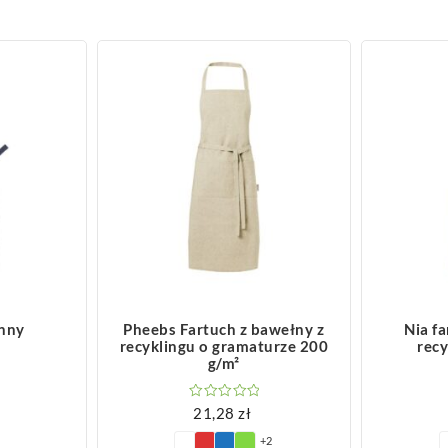
ZOBACZ WIĘCEJ
Z
enny
Pheebs Fartuch z bawełny z
Nia f
recyklingu o gramaturze 200
recy
g/m²
21,28
zł
+2