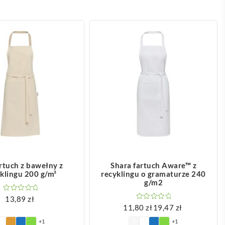
OBACZ WIĘCEJ
ZOBACZ WIĘCEJ
artuch z bawełny z
Shara fartuch Aware™ z
klingu 200 g/m²
recyklingu o gramaturze 240
g/m2
13,89
zł
11,80
zł
19,47
zł
Zakres
+1
+1
cen: