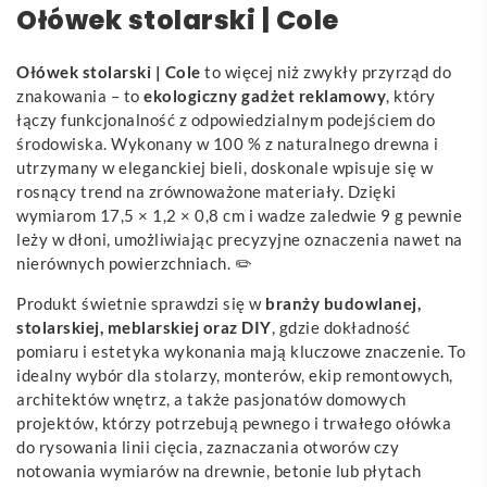
Ołówek stolarski | Cole
Ołówek stolarski | Cole
to więcej niż zwykły przyrząd do
znakowania – to
ekologiczny gadżet reklamowy
, który
łączy funkcjonalność z odpowiedzialnym podejściem do
środowiska. Wykonany w 100 % z naturalnego drewna i
utrzymany w eleganckiej bieli, doskonale wpisuje się w
rosnący trend na zrównoważone materiały. Dzięki
wymiarom 17,5 × 1,2 × 0,8 cm i wadze zaledwie 9 g pewnie
leży w dłoni, umożliwiając precyzyjne oznaczenia nawet na
nierównych powierzchniach. ✏️
Produkt świetnie sprawdzi się w
branży budowlanej,
stolarskiej, meblarskiej oraz DIY
, gdzie dokładność
pomiaru i estetyka wykonania mają kluczowe znaczenie. To
idealny wybór dla stolarzy, monterów, ekip remontowych,
architektów wnętrz, a także pasjonatów domowych
projektów, którzy potrzebują pewnego i trwałego ołówka
do rysowania linii cięcia, zaznaczania otworów czy
notowania wymiarów na drewnie, betonie lub płytach