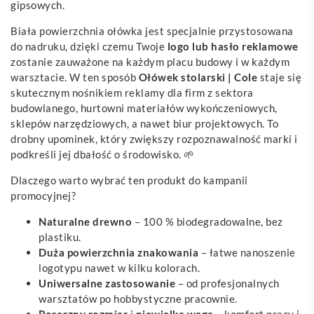
gipsowych.
Biała powierzchnia ołówka jest specjalnie przystosowana
do nadruku, dzięki czemu Twoje
logo lub hasło reklamowe
zostanie zauważone na każdym placu budowy i w każdym
warsztacie. W ten sposób
Ołówek stolarski | Cole
staje się
skutecznym nośnikiem reklamy dla firm z sektora
budowlanego, hurtowni materiałów wykończeniowych,
sklepów narzędziowych, a nawet biur projektowych. To
drobny upominek, który zwiększy rozpoznawalność marki i
podkreśli jej dbałość o środowisko. 🌱
Dlaczego warto wybrać ten produkt do kampanii
promocyjnej?
Naturalne drewno
– 100 % biodegradowalne, bez
plastiku.
Duża powierzchnia znakowania
– łatwe nanoszenie
logotypu nawet w kilku kolorach.
Uniwersalne zastosowanie
– od profesjonalnych
warsztatów po hobbystyczne pracownie.
Poręczny rozmiar
i
niewielka waga
– komfort pracy i