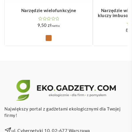
Narzędzie wielofunkcyjne
Narzędzie wie
kluczy imbusowy
9,50
zł
netto
8,
Największy portal z gadżetami ekologicznymi dla Twojej
firmy!
ul. Cybernetyki 10, 02-677 Warszawa