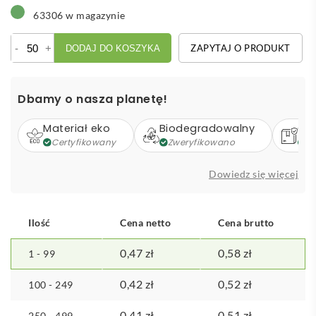
63306 w magazynie
ilość
-
+
ZAPYTAJ O PRODUKT
DODAJ DO KOSZYKA
Ołówek
stolarski
|
Dbamy o nasza planetę!
Cole
Materiał eko
Biodegradowalny
Op
Certyfikowany
Zweryfikowano
Z
Dowiedz się więcej
Ilość
Cena netto
Cena brutto
0,47
zł
0,58
zł
1 - 99
0,42
zł
0,52
zł
100 - 249
0,41
zł
0,51
zł
250 - 499