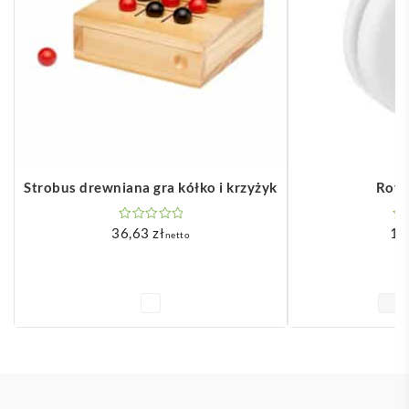
Strobus drewniana gra kółko i krzyżyk
Royo
36,63
zł
1,
netto