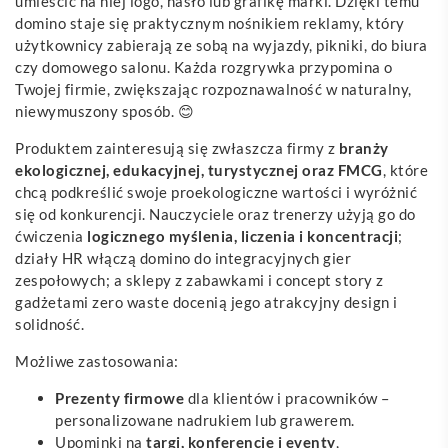
umieścić na niej logo, hasło lub grafikę marki. Dzięki temu
domino staje się praktycznym nośnikiem reklamy, który
użytkownicy zabierają ze sobą na wyjazdy, pikniki, do biura
czy domowego salonu. Każda rozgrywka przypomina o
Twojej firmie, zwiększając rozpoznawalność w naturalny,
niewymuszony sposób. 😊
Produktem zainteresują się zwłaszcza firmy z
branży
ekologicznej, edukacyjnej, turystycznej oraz FMCG
, które
chcą podkreślić swoje proekologiczne wartości i wyróżnić
się od konkurencji. Nauczyciele oraz trenerzy użyją go do
ćwiczenia
logicznego myślenia, liczenia i koncentracji
;
działy HR włączą domino do integracyjnych gier
zespołowych; a sklepy z zabawkami i concept story z
gadżetami zero waste docenią jego atrakcyjny design i
solidność.
Możliwe zastosowania:
Prezenty firmowe
dla klientów i pracowników –
personalizowane nadrukiem lub grawerem.
Upominki na
targi, konferencje i eventy
,