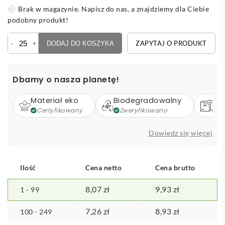
Brak w magazynie. Napisz do nas, a znajdziemy dla Ciebie
podobny produkt!
ilość
-
+
ZAPYTAJ O PRODUKT
DODAJ DO KOSZYKA
Gra
domino
Dbamy o nasza planetę!
Materiał eko
Biodegradowalny
Op
Certyfikowany
Zweryfikowano
Z
Dowiedz się więcej
Ilość
Cena netto
Cena brutto
8,07
zł
9,93
zł
1 - 99
7,26
zł
8,93
zł
100 - 249