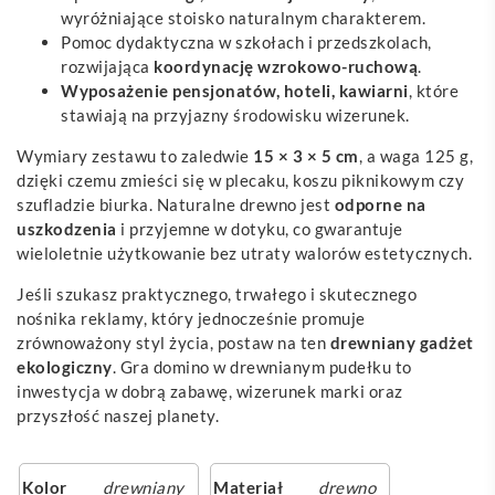
wyróżniające stoisko naturalnym charakterem.
Pomoc dydaktyczna w szkołach i przedszkolach,
rozwijająca
koordynację wzrokowo-ruchową
.
Wyposażenie pensjonatów, hoteli, kawiarni
, które
stawiają na przyjazny środowisku wizerunek.
Wymiary zestawu to zaledwie
15 × 3 × 5 cm
, a waga 125 g,
dzięki czemu zmieści się w plecaku, koszu piknikowym czy
szufladzie biurka. Naturalne drewno jest
odporne na
uszkodzenia
i przyjemne w dotyku, co gwarantuje
wieloletnie użytkowanie bez utraty walorów estetycznych.
Jeśli szukasz praktycznego, trwałego i skutecznego
nośnika reklamy, który jednocześnie promuje
zrównoważony styl życia, postaw na ten
drewniany gadżet
ekologiczny
. Gra domino w drewnianym pudełku to
inwestycja w dobrą zabawę, wizerunek marki oraz
przyszłość naszej planety.
Kolor
drewniany
Materiał
drewno